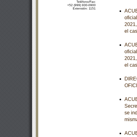
Teléfono/Fax:
+52 (999) 930-0900
Extensión: 1151
ACUER
ofici
2021,
el ca
ACUER
ofici
2021,
el ca
DIRE
OFIC
ACUER
Secre
se in
mism
ACUER