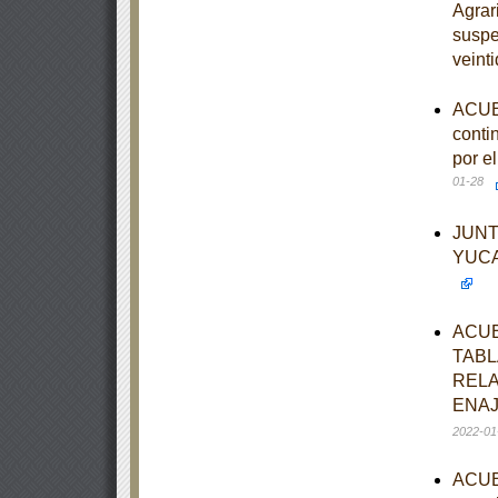
Agrar
suspe
veint
ACUER
conti
por e
01-28
JUNT
YUCA
ACUE
TABL
RELA
ENAJ
2022-01
ACUER