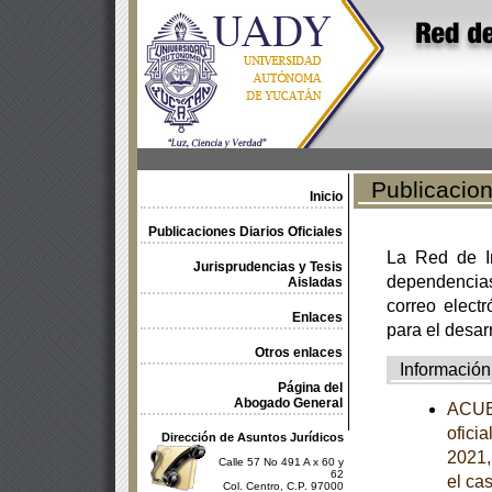
Publicacione
Inicio
Publicaciones Diarios Oficiales
La Red de In
Jurisprudencias y Tesis
dependencia
Aisladas
correo electr
Enlaces
para el desar
Otros enlaces
Información
Página del
Abogado General
ACUER
ofici
Dirección de Asuntos Jurídicos
2021,
Calle 57 No 491 A x 60 y
62
el ca
Col. Centro, C.P. 97000