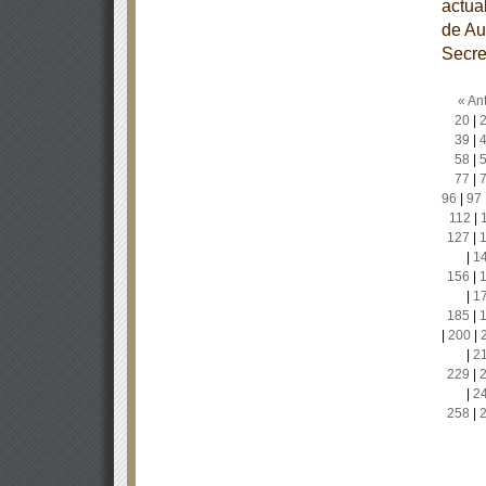
actua
de Au
Secre
« Ant
20
|
39
|
58
|
77
|
96
|
97
112
|
127
|
|
1
156
|
|
1
185
|
|
200
|
|
2
229
|
|
2
258
|