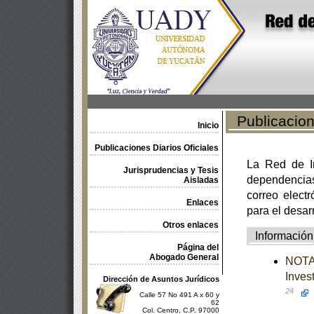
Publicacione
Inicio
Publicaciones Diarios Oficiales
La Red de In
Jurisprudencias y Tesis
dependencia
Aisladas
correo electr
Enlaces
para el desar
Otros enlaces
Información
Página del
Abogado General
NOTA 
Inves
Dirección de Asuntos Jurídicos
24
Calle 57 No 491 A x 60 y
62
Col. Centro, C.P. 97000