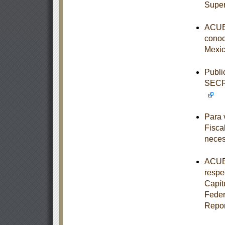
Super
ACUER
conoce
Mexic
Publi
SECR
Para 
Fisca
neces
ACUER
respe
Capít
Feder
Repor