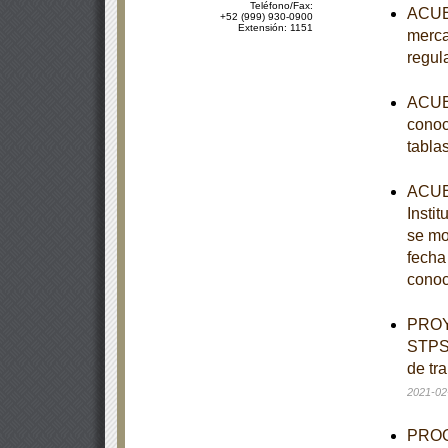
Teléfono/Fax:
ACUER
+52 (999) 930-0900
Extensión: 1151
merca
regul
ACUER
conoc
tabla
ACUER
Instit
se mo
fecha
conoc
PROY
STPS-
de tr
2021-02
PROGR