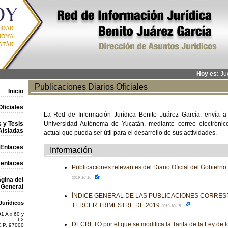
Hoy es:
Jue
Publicaciones Diarios Oficiales
Inicio
ficiales
La Red de Información Jurídica Benito Juárez García, envía a
 y Tesis
Universidad Autónoma de Yucatán, mediante correo electrónico,
Aisladas
actual que pueda ser útil para el desarrollo de sus actividades.
Enlaces
Información
 enlaces
Publicaciones relevantes del Diario Oficial del Gobiern
2019-10-16
gina del
General
ÍNDICE GENERAL DE LAS PUBLICACIONES CORRES
Jurídicos
TERCER TRIMESTRE DE 2019
2019-10-15
1 A x 60 y
62
DECRETO por el que se modifica la Tarifa de la Ley de 
C.P. 97000