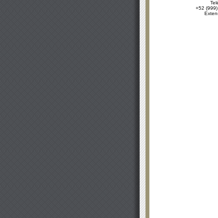
Tel
+52 (999)
Exten