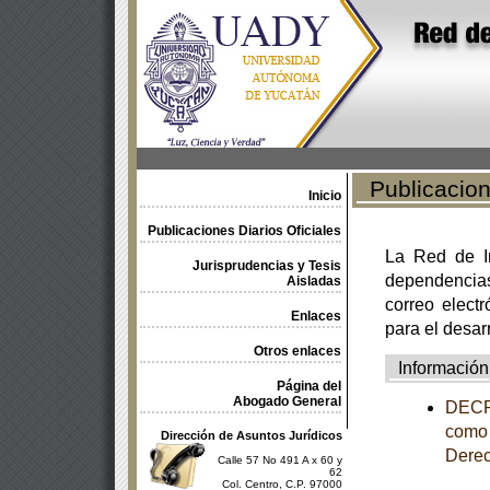
Publicacione
Inicio
Publicaciones Diarios Oficiales
La Red de In
Jurisprudencias y Tesis
dependencia
Aisladas
correo electr
Enlaces
para el desar
Otros enlaces
Información
Página del
Abogado General
DECRE
como 
Dirección de Asuntos Jurídicos
Derec
Calle 57 No 491 A x 60 y
62
Col. Centro, C.P. 97000