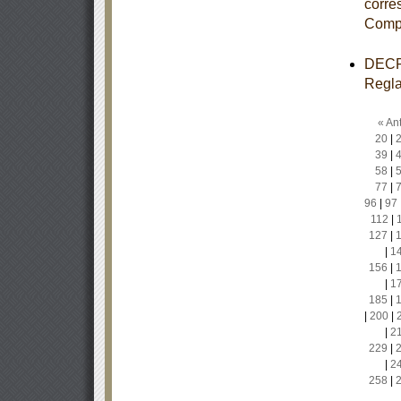
corre
Comp
DECRE
Regla
« Ant
20
|
39
|
58
|
77
|
96
|
97
112
|
127
|
|
1
156
|
|
1
185
|
|
200
|
|
2
229
|
|
2
258
|