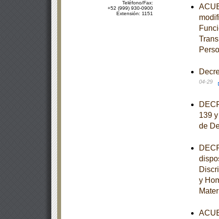
Teléfono/Fax:
ACUER
+52 (999) 930-0900
Extensión: 1151
modif
Funci
Trans
Perso
Decre
04-29
DECRE
139 y
de De
DECRE
dispo
Discr
y Hom
Mater
ACUER