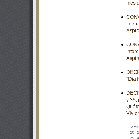
mes d
CONVO
inter
Aspir
CONVO
inter
Aspir
DECRE
"Día N
DECRE
y 35, 
Quáte
Vivie
« Ant
20
|
39
|