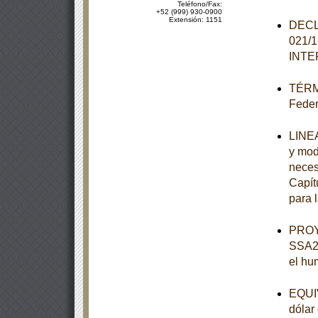
Teléfono/Fax:
+52 (999) 930-0900
Extensión: 1151
DECL
021/
INT
TÉRMI
Feder
LINEA
y mod
neces
Capít
para 
PROY
SSA2-
el hu
EQUIV
dólar