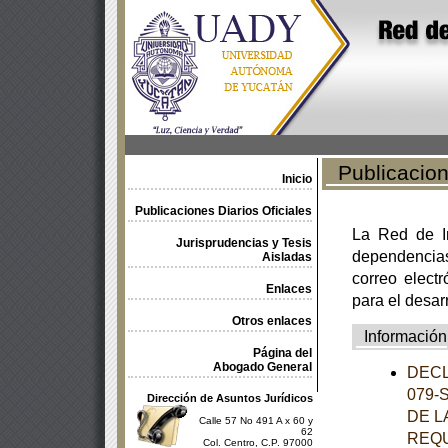
Publicacione
Inicio
Publicaciones Diarios Oficiales
La Red de In
Jurisprudencias y Tesis
dependencia
Aisladas
correo electr
Enlaces
para el desar
Otros enlaces
Información
Página del
Abogado General
DECL
079-
Dirección de Asuntos Jurídicos
DE L
Calle 57 No 491 A x 60 y
62
REQU
Col. Centro, C.P. 97000