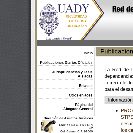
Publicacione
Inicio
Publicaciones Diarios Oficiales
La Red de In
Jurisprudencias y Tesis
dependencia
Aisladas
correo electr
Enlaces
para el desar
Otros enlaces
Información
Página del
Abogado General
PROY
STPS-
Dirección de Asuntos Jurídicos
desar
Calle 57 No 491 A x 60 y
62
los c
Col. Centro, C.P. 97000