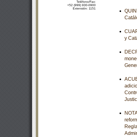
Teléfono/Fax:
+52 (999) 930-0900
Extensión: 1151
QUINT
Catál
CUART
y Cat
DECRE
moned
Gener
ACUER
adici
Contr
Justic
NOTA 
refor
Regla
Admin