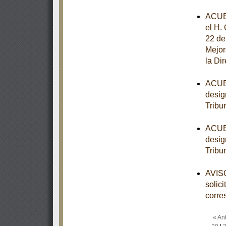
ACUE
el H.
22 de
Mejor
la Di
ACUER
desig
Tribu
ACUER
desig
Tribu
AVISO
solic
corre
« Ant