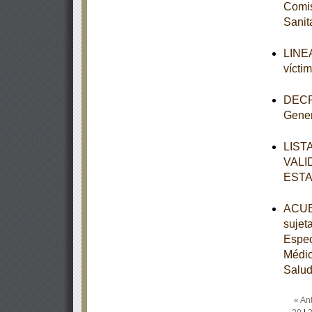
Comis
Sanit
LINEA
vícti
DECRE
Gener
LIST
VALI
ESTA
ACUER
sujet
Espec
Médic
Salud
« Ant