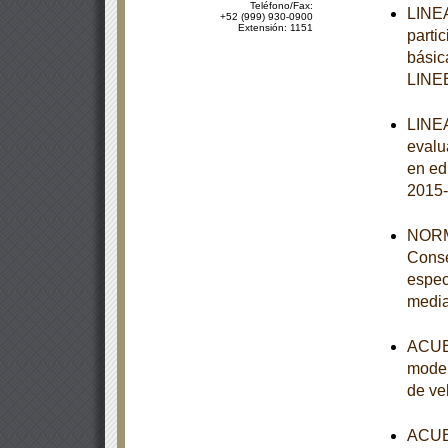
Teléfono/Fax:
LINEA
+52 (999) 930-0900
Extensión: 1151
parti
básic
LINE
LINEA
evalu
en ed
2015-
NORM
Conse
espec
media
ACUER
model
de ve
ACUER