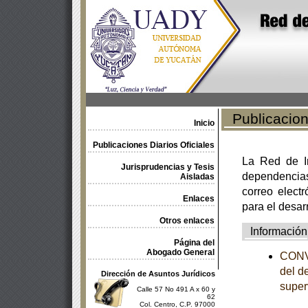
Publicacione
Inicio
Publicaciones Diarios Oficiales
La Red de In
Jurisprudencias y Tesis
dependencia
Aisladas
correo electr
Enlaces
para el desar
Otros enlaces
Información
Página del
Abogado General
CONVO
del d
Dirección de Asuntos Jurídicos
super
Calle 57 No 491 A x 60 y
62
Col. Centro, C.P. 97000