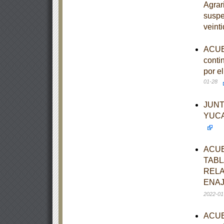
Agrar
suspe
veint
ACUER
conti
por e
01-28
JUNT
YUCA
ACUE
TABL
RELA
ENAJ
2022-01
ACUER