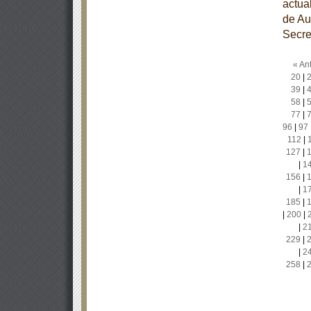
actua
de Au
Secre
« Ant
20
|
39
|
58
|
77
|
96
|
97
112
|
127
|
|
1
156
|
|
1
185
|
|
200
|
|
2
229
|
|
2
258
|