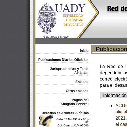
Publicacione
Inicio
Publicaciones Diarios Oficiales
La Red de In
Jurisprudencias y Tesis
dependencia
Aisladas
correo electr
Enlaces
para el desar
Otros enlaces
Información
Página del
Abogado General
ACUER
ofici
Dirección de Asuntos Jurídicos
2021,
Calle 57 No 491 A x 60 y
62
el ca
Col. Centro, C.P. 97000