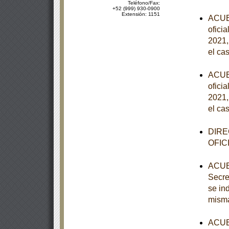
Teléfono/Fax:
+52 (999) 930-0900
Extensión: 1151
ACUER
ofici
2021,
el ca
ACUER
ofici
2021,
el ca
DIRE
OFIC
ACUER
Secre
se in
mism
ACUER