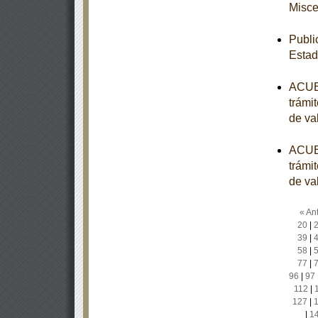
Misce
Publi
Esta
ACUER
trámi
de val
ACUER
trámi
de val
« Ant
20
|
39
|
58
|
77
|
96
|
97
112
|
127
|
|
1