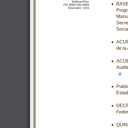
Teléfono/Fax:
BASES
+52 (999) 930-0900
Extensión: 1151
Progr
Manut
Secre
Socia
ACUER
de la
ACUER
Audit
Publi
Esta
DECRE
Feder
QUINT