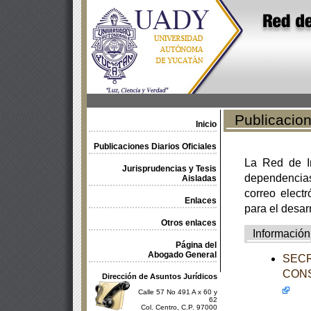
Publicacione
Inicio
Publicaciones Diarios Oficiales
La Red de In
Jurisprudencias y Tesis
dependencia
Aisladas
correo electr
Enlaces
para el desar
Otros enlaces
Información
Página del
Abogado General
SECR
CONS
Dirección de Asuntos Jurídicos
Calle 57 No 491 A x 60 y
62
Col. Centro, C.P. 97000