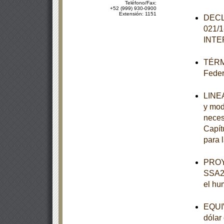
Teléfono/Fax:
+52 (999) 930-0900
Extensión: 1151
DECL
021/
INT
TÉRMI
Feder
LINEA
y mod
neces
Capít
para 
PROY
SSA2-
el hu
EQUIV
dólar