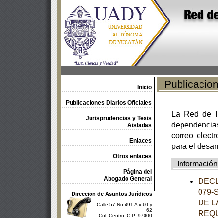
Publicacione
Inicio
Publicaciones Diarios Oficiales
La Red de In
Jurisprudencias y Tesis
dependencia
Aisladas
correo electr
Enlaces
para el desar
Otros enlaces
Información
Página del
Abogado General
DECL
079-
Dirección de Asuntos Jurídicos
DE L
Calle 57 No 491 A x 60 y
62
REQU
Col. Centro, C.P. 97000