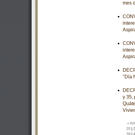
mes d
CONVO
inter
Aspir
CONVO
inter
Aspir
DECRE
"Día N
DECRE
y 35, 
Quáte
Vivie
« Ant
20
|
39
|