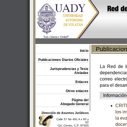
Publicacione
Inicio
Publicaciones Diarios Oficiales
La Red de In
Jurisprudencias y Tesis
dependencia
Aisladas
correo electr
Enlaces
para el desar
Otros enlaces
Información
Página del
Abogado General
CRITE
los i
Dirección de Asuntos Jurídicos
la ev
Calle 57 No 491 A x 60 y
62
docen
Col. Centro, C.P. 97000