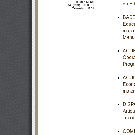
Teléfono/Fax:
en Ed
+52 (999) 930-0900
Extensión: 1151
BASES
Educa
marco
Manu
ACUER
Opera
Prog
ACUER
Econo
mater
DISPO
Artíc
Tecno
COMI