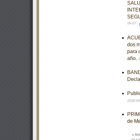
SALU
INTE
SEGU
09-07
ACUER
dos m
para 
año.
2
BANDO
Decla
Publi
2018-09
PRIME
de M
« Ant