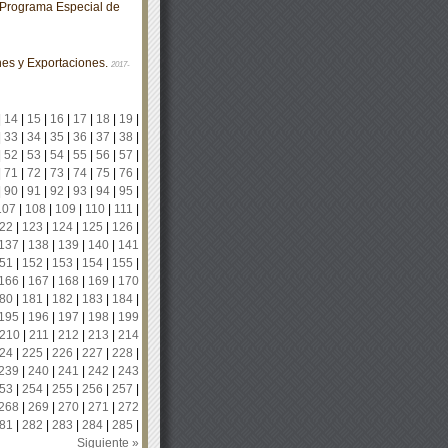
Programa Especial de
es y Exportaciones.
2017-
|
14
|
15
|
16
|
17
|
18
|
19
|
|
33
|
34
|
35
|
36
|
37
|
38
|
|
52
|
53
|
54
|
55
|
56
|
57
|
|
71
|
72
|
73
|
74
|
75
|
76
|
|
90
|
91
|
92
|
93
|
94
|
95
|
107
|
108
|
109
|
110
|
111
|
22
|
123
|
124
|
125
|
126
|
137
|
138
|
139
|
140
|
141
51
|
152
|
153
|
154
|
155
|
166
|
167
|
168
|
169
|
170
80
|
181
|
182
|
183
|
184
|
195
|
196
|
197
|
198
|
199
210
|
211
|
212
|
213
|
214
24
|
225
|
226
|
227
|
228
|
239
|
240
|
241
|
242
|
243
53
|
254
|
255
|
256
|
257
|
268
|
269
|
270
|
271
|
272
81
|
282
|
283
|
284
|
285
|
Siguiente »