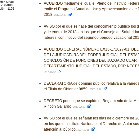
éfono/Fax:
ACUERDO mediante el cual el Pleno del Instituto Feder
 930-0900
sión: 1151
emite el Programa Anual de Uso y Aprovechamiento de
2018.
2017-12-13
AVISO por el que se hace del conocimiento público los 
y de enero de 2018, en los que el Consejo de Salubrid
labores, con motivo del segundo periodo vacacional 20
ACUERDO GENERAL NÚMERO EX13-171027-01, DEL
DE LA JUDICATURA DEL PODER JUDICIAL DEL ESTA
CONCLUSIÓN DE FUNCIONES DEL JUZGADO CUART
DEPARTAMENTO JUDICIAL DEL ESTADO, POR NECES
2017-12-12
DECLARATORIA de dominio público relativa a la varieda
el Título de Obtentor 0859.
2017-12-12
DECRETO por el que se expide el Reglamento de la Med
Rincón Gallardo.
2017-12-12
AVISO por el que se señalan los días de diciembre de 2
en los que el Instituto Nacional del Derecho de Autor su
atención al público.
2017-12-11