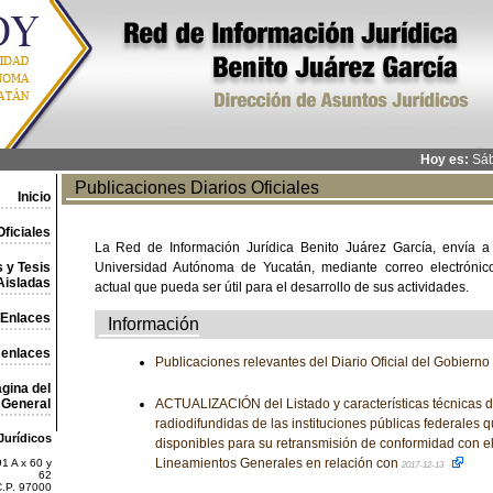
Hoy es:
Sáb
Publicaciones Diarios Oficiales
Inicio
ficiales
La Red de Información Jurídica Benito Juárez García, envía a
 y Tesis
Universidad Autónoma de Yucatán, mediante correo electrónico,
Aisladas
actual que pueda ser útil para el desarrollo de sus actividades.
Enlaces
Información
 enlaces
Publicaciones relevantes del Diario Oficial del Gobiern
gina del
General
ACTUALIZACIÓN del Listado y características técnicas d
radiodifundidas de las instituciones públicas federales 
Jurídicos
disponibles para su retransmisión de conformidad con el 
Lineamientos Generales en relación con
1 A x 60 y
2017-12-13
62
C.P. 97000