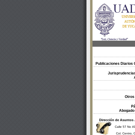
Publicaciones Diarios O
Jurisprudencias
Otros
Pá
Abogado 
Dirección de Asuntos 
Calle 57 No 49
Col. Centro, 