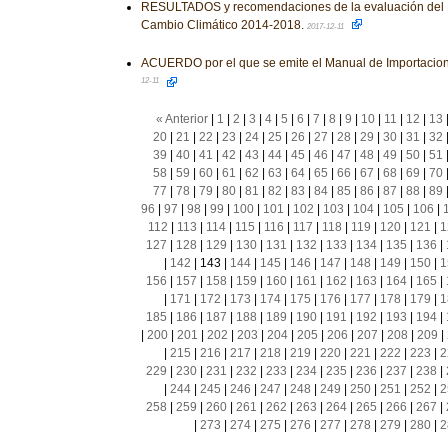
RESULTADOS y recomendaciones de la evaluación del 
Cambio Climático 2014-2018.
2017-12-11
ACUERDO por el que se emite el Manual de Importacion
12-11
« Anterior
|
1
|
2
|
3
|
4
|
5
|
6
|
7
|
8
|
9
|
10
|
11
|
12
|
13
20
|
21
|
22
|
23
|
24
|
25
|
26
|
27
|
28
|
29
|
30
|
31
|
32
39
|
40
|
41
|
42
|
43
|
44
|
45
|
46
|
47
|
48
|
49
|
50
|
51
58
|
59
|
60
|
61
|
62
|
63
|
64
|
65
|
66
|
67
|
68
|
69
|
70
77
|
78
|
79
|
80
|
81
|
82
|
83
|
84
|
85
|
86
|
87
|
88
|
89
96
|
97
|
98
|
99
|
100
|
101
|
102
|
103
|
104
|
105
|
106
|
112
|
113
|
114
|
115
|
116
|
117
|
118
|
119
|
120
|
121
|
1
127
|
128
|
129
|
130
|
131
|
132
|
133
|
134
|
135
|
136
|
|
142
|
143
|
144
|
145
|
146
|
147
|
148
|
149
|
150
|
1
156
|
157
|
158
|
159
|
160
|
161
|
162
|
163
|
164
|
165
|
|
171
|
172
|
173
|
174
|
175
|
176
|
177
|
178
|
179
|
1
185
|
186
|
187
|
188
|
189
|
190
|
191
|
192
|
193
|
194
|
|
200
|
201
|
202
|
203
|
204
|
205
|
206
|
207
|
208
|
209
|
|
215
|
216
|
217
|
218
|
219
|
220
|
221
|
222
|
223
|
2
229
|
230
|
231
|
232
|
233
|
234
|
235
|
236
|
237
|
238
|
|
244
|
245
|
246
|
247
|
248
|
249
|
250
|
251
|
252
|
2
258
|
259
|
260
|
261
|
262
|
263
|
264
|
265
|
266
|
267
|
|
273
|
274
|
275
|
276
|
277
|
278
|
279
|
280
|
2