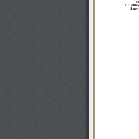
Tel
+52 (999)
Exten