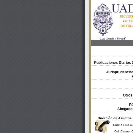
Publicaciones Diarios O
Jurisprudencias
Otros
Pá
Abogado 
Dirección de Asuntos 
Calle 57 No 49
Col. Centro, 