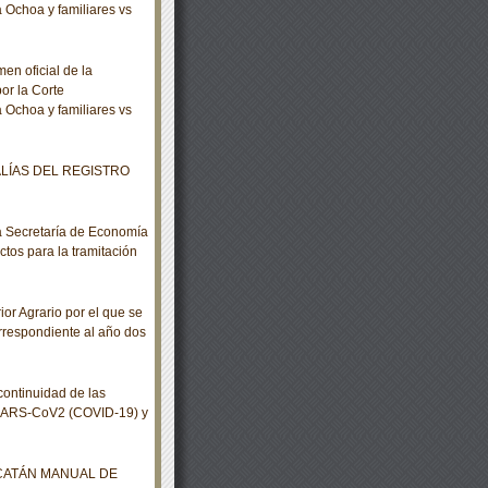
Ochoa y familiares vs
n oficial de la
or la Corte
Ochoa y familiares vs
ALÍAS DEL REGISTRO
 Secretaría de Economía
ctos para la tramitación
r Agrario por el que se
rrespondiente al año dos
ontinuidad de las
s SARS-CoV2 (COVID-19) y
UCATÁN MANUAL DE