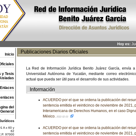
Hoy es:
Jue
Publicaciones Diarios Oficiales
Inicio
ficiales
La Red de Información Jurídica Benito Juárez García, envía a
 y Tesis
Universidad Autónoma de Yucatán, mediante correo electrónico,
Aisladas
actual que pueda ser útil para el desarrollo de sus actividades.
Enlaces
Información
 enlaces
ACUERDO por el que se ordena la publicación del resume
sentencia emitida el veinticinco de noviembre de 2021, p
gina del
Interamericana de Derechos Humanos, en el caso Digna 
General
México.
2022-02-03
Jurídicos
ACUERDO por el que se ordena la publicación del resume
1 A x 60 y
62
sentencia emitida el veinticinco de noviembre de 2021, p
C.P. 97000