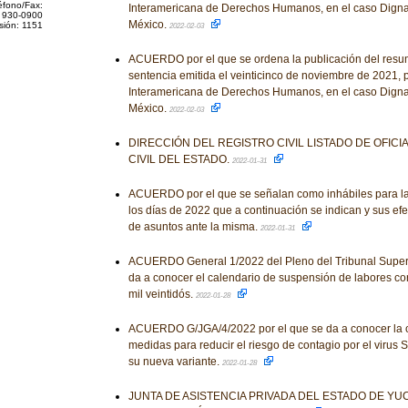
éfono/Fax:
Interamericana de Derechos Humanos, en el caso Digna 
 930-0900
México.
sión: 1151
2022-02-03
ACUERDO por el que se ordena la publicación del resume
sentencia emitida el veinticinco de noviembre de 2021, p
Interamericana de Derechos Humanos, en el caso Digna 
México.
2022-02-03
DIRECCIÓN DEL REGISTRO CIVIL LISTADO DE OFICI
CIVIL DEL ESTADO.
2022-01-31
ACUERDO por el que se señalan como inhábiles para la
los días de 2022 que a continuación se indican y sus efe
de asuntos ante la misma.
2022-01-31
ACUERDO General 1/2022 del Pleno del Tribunal Superio
da a conocer el calendario de suspensión de labores co
mil veintidós.
2022-01-28
ACUERDO G/JGA/4/2022 por el que se da a conocer la c
medidas para reducir el riesgo de contagio por el viru
su nueva variante.
2022-01-28
JUNTA DE ASISTENCIA PRIVADA DEL ESTADO DE Y