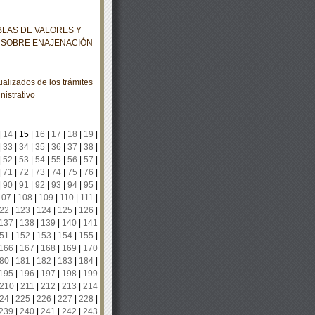
BLAS DE VALORES Y
 SOBRE ENAJENACIÓN
alizados de los trámites
nistrativo
|
14
|
15
|
16
|
17
|
18
|
19
|
|
33
|
34
|
35
|
36
|
37
|
38
|
|
52
|
53
|
54
|
55
|
56
|
57
|
|
71
|
72
|
73
|
74
|
75
|
76
|
|
90
|
91
|
92
|
93
|
94
|
95
|
107
|
108
|
109
|
110
|
111
|
22
|
123
|
124
|
125
|
126
|
137
|
138
|
139
|
140
|
141
51
|
152
|
153
|
154
|
155
|
166
|
167
|
168
|
169
|
170
80
|
181
|
182
|
183
|
184
|
195
|
196
|
197
|
198
|
199
210
|
211
|
212
|
213
|
214
24
|
225
|
226
|
227
|
228
|
239
|
240
|
241
|
242
|
243