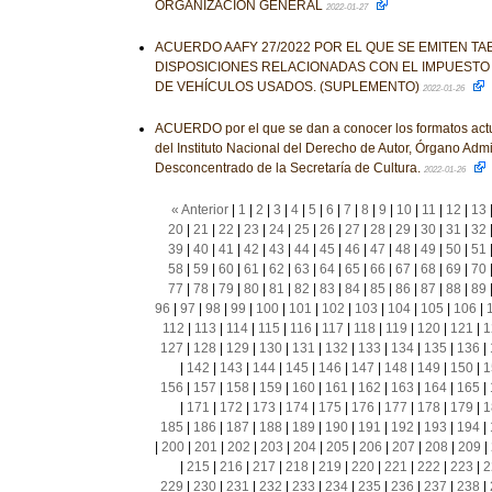
ORGANIZACIÓN GENERAL
2022-01-27
ACUERDO AAFY 27/2022 POR EL QUE SE EMITEN TA
DISPOSICIONES RELACIONADAS CON EL IMPUESTO
DE VEHÍCULOS USADOS. (SUPLEMENTO)
2022-01-26
ACUERDO por el que se dan a conocer los formatos actu
del Instituto Nacional del Derecho de Autor, Órgano Admi
Desconcentrado de la Secretaría de Cultura.
2022-01-26
« Anterior
|
1
|
2
|
3
|
4
|
5
|
6
|
7
|
8
|
9
|
10
|
11
|
12
|
13
20
|
21
|
22
|
23
|
24
|
25
|
26
|
27
|
28
|
29
|
30
|
31
|
32
39
|
40
|
41
|
42
|
43
|
44
|
45
|
46
|
47
|
48
|
49
|
50
|
51
58
|
59
|
60
|
61
|
62
|
63
|
64
|
65
|
66
|
67
|
68
|
69
|
70
77
|
78
|
79
|
80
|
81
|
82
|
83
|
84
|
85
|
86
|
87
|
88
|
89
96
|
97
|
98
|
99
|
100
|
101
|
102
|
103
|
104
|
105
|
106
|
112
|
113
|
114
|
115
|
116
|
117
|
118
|
119
|
120
|
121
|
1
127
|
128
|
129
|
130
|
131
|
132
|
133
|
134
|
135
|
136
|
|
142
|
143
|
144
|
145
|
146
|
147
|
148
|
149
|
150
|
1
156
|
157
|
158
|
159
|
160
|
161
|
162
|
163
|
164
|
165
|
|
171
|
172
|
173
|
174
|
175
|
176
|
177
|
178
|
179
|
1
185
|
186
|
187
|
188
|
189
|
190
|
191
|
192
|
193
|
194
|
|
200
|
201
|
202
|
203
|
204
|
205
|
206
|
207
|
208
|
209
|
|
215
|
216
|
217
|
218
|
219
|
220
|
221
|
222
|
223
|
2
229
|
230
|
231
|
232
|
233
|
234
|
235
|
236
|
237
|
238
|