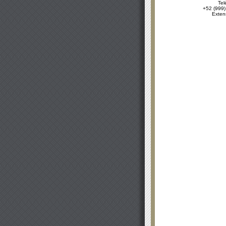
Tel
+52 (999)
Exten