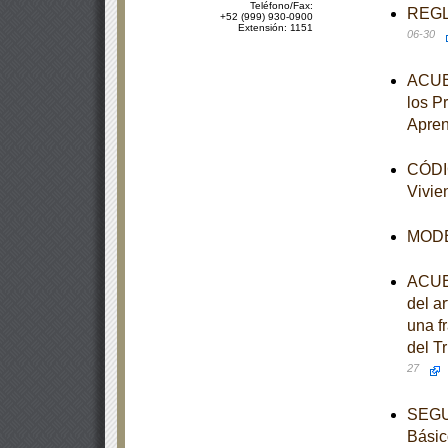
Teléfono/Fax:
REGLA
+52 (999) 930-0900
Extensión: 1151
06-30
ACUER
los P
Apren
CÓDIG
Vivie
MODEL
ACUER
del ar
una fr
del Tr
27
SEGUN
Básic