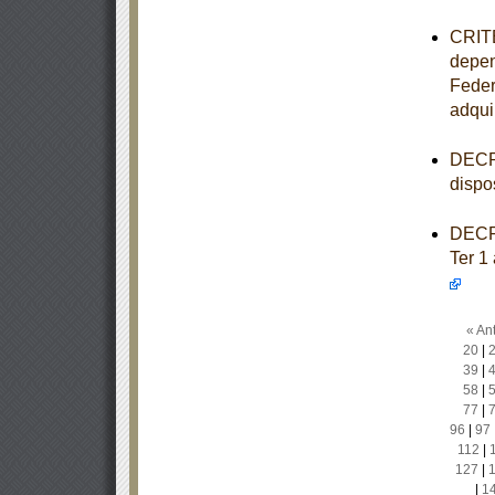
CRITE
depen
Feder
adqui
DECRE
dispo
DECRE
Ter 1
« Ant
20
|
39
|
58
|
77
|
96
|
97
112
|
127
|
|
1