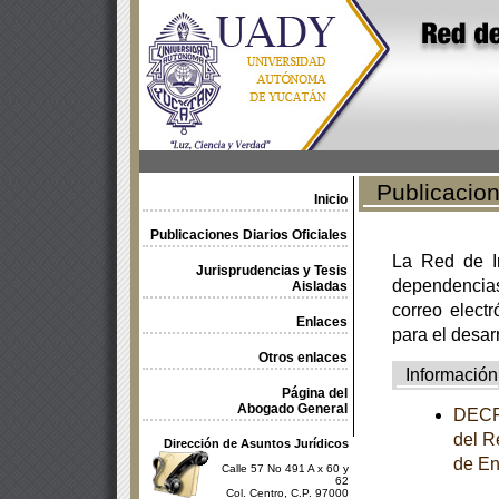
Publicacione
Inicio
Publicaciones Diarios Oficiales
La Red de In
Jurisprudencias y Tesis
dependencia
Aisladas
correo electr
Enlaces
para el desar
Otros enlaces
Información
Página del
Abogado General
DECRE
del R
Dirección de Asuntos Jurídicos
de En
Calle 57 No 491 A x 60 y
62
Col. Centro, C.P. 97000