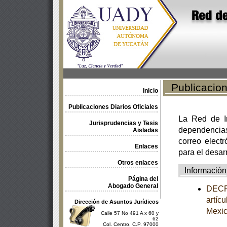
Publicacione
Inicio
Publicaciones Diarios Oficiales
La Red de In
Jurisprudencias y Tesis
dependencia
Aisladas
correo electr
Enlaces
para el desar
Otros enlaces
Información
Página del
Abogado General
DECRE
artíc
Dirección de Asuntos Jurídicos
Mexi
Calle 57 No 491 A x 60 y
62
Col. Centro, C.P. 97000