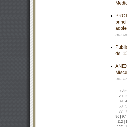
Medi
PROTO
princ
adole
2016-08
Publi
del 1
ANEXO
Misce
2016-07
« Ant
20
|
39
|
58
|
77
|
96
|
97
112
|
127
|