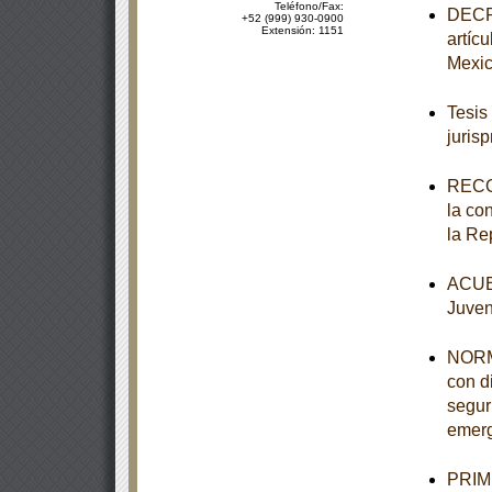
Teléfono/Fax:
DECRE
+52 (999) 930-0900
Extensión: 1151
artíc
Mexi
Tesis
juris
RECO
la co
la Re
ACUER
Juven
NORM
con d
segur
emerg
PRIME