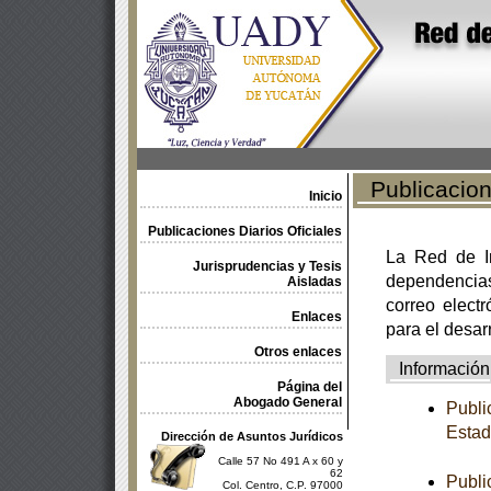
Publicacione
Inicio
Publicaciones Diarios Oficiales
La Red de In
Jurisprudencias y Tesis
dependencia
Aisladas
correo electr
Enlaces
para el desar
Otros enlaces
Información
Página del
Abogado General
Publi
Estad
Dirección de Asuntos Jurídicos
Calle 57 No 491 A x 60 y
62
Publi
Col. Centro, C.P. 97000