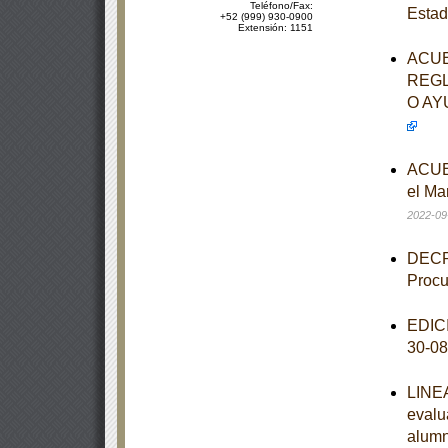
Teléfono/Fax:
Estad
+52 (999) 930-0900
Extensión: 1151
ACUE
REGL
O AY
ACUER
el Ma
2022-09
DECRE
Procu
EDICI
30-0
LINEA
evalu
alumn