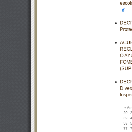
esco
DECRE
Prote
ACUE
REGL
O AY
FOME
(SU
DECRE
Diver
Inspe
« Ant
20
|
39
|
58
|
77
|