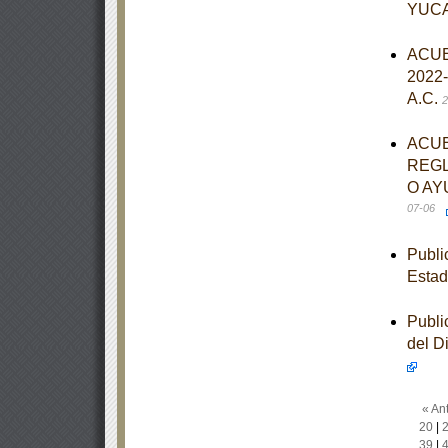
YUC
ACUER
2022-
A.C.
2
ACUE
REGL
O AY
07-06
Publi
Estad
Publi
del D
« Ant
20
|
39
|