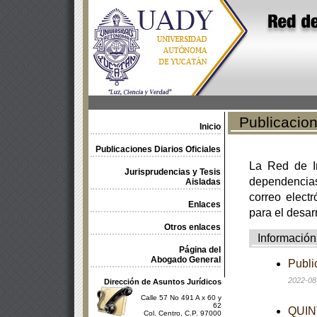
Publicacione
Inicio
Publicaciones Diarios Oficiales
La Red de In
Jurisprudencias y Tesis
dependencia
Aisladas
correo electr
Enlaces
para el desar
Otros enlaces
Información
Página del
Abogado General
Publi
2022-08
Dirección de Asuntos Jurídicos
Calle 57 No 491 A x 60 y
62
QUINT
Col. Centro, C.P. 97000