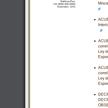
Teléfono/Fax:
Misce
+52 (999) 930-0900
Extensión: 1151
ACUER
Interi
ACUER
correl
Ley d
Expor
ACUER
correl
Ley d
Expor
DECR
DECR
OBSE