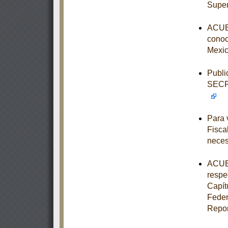
Super
ACUER
conoce
Mexic
Publi
SECR
Para 
Fisca
neces
ACUER
respe
Capít
Feder
Repor