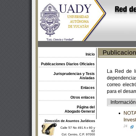
Publicacione
Inicio
Publicaciones Diarios Oficiales
La Red de In
Jurisprudencias y Tesis
dependencia
Aisladas
correo electr
Enlaces
para el desar
Otros enlaces
Información
Página del
Abogado General
NOTA 
Inves
Dirección de Asuntos Jurídicos
24
Calle 57 No 491 A x 60 y
62
Col. Centro, C.P. 97000