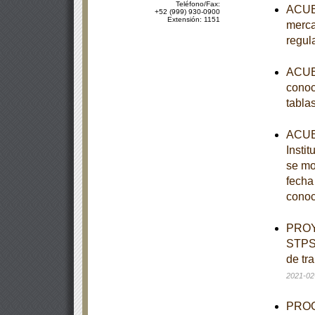
Teléfono/Fax:
ACUER
+52 (999) 930-0900
Extensión: 1151
merca
regul
ACUER
conoc
tabla
ACUER
Instit
se mo
fecha
conoc
PROY
STPS-
de tr
2021-02
PROGR