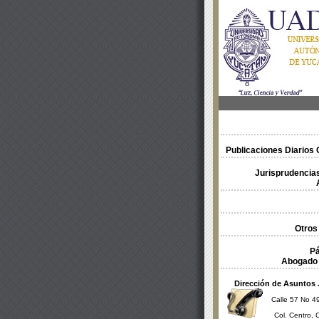
Publicaciones Diarios O
Jurisprudencias
Otros
Pá
Abogado 
Dirección de Asuntos 
Calle 57 No 49
Col. Centro, 