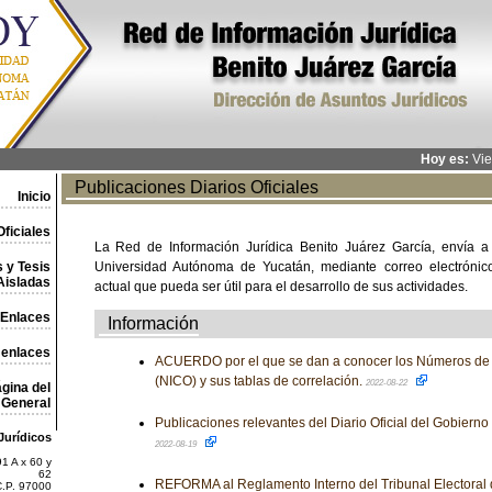
Hoy es:
Vie
Publicaciones Diarios Oficiales
Inicio
ficiales
La Red de Información Jurídica Benito Juárez García, envía a
 y Tesis
Universidad Autónoma de Yucatán, mediante correo electrónico,
Aisladas
actual que pueda ser útil para el desarrollo de sus actividades.
Enlaces
Información
 enlaces
ACUERDO por el que se dan a conocer los Números de I
(NICO) y sus tablas de correlación.
2022-08-22
gina del
General
Publicaciones relevantes del Diario Oficial del Gobiern
Jurídicos
2022-08-19
1 A x 60 y
62
REFORMA al Reglamento Interno del Tribunal Electoral d
C.P. 97000