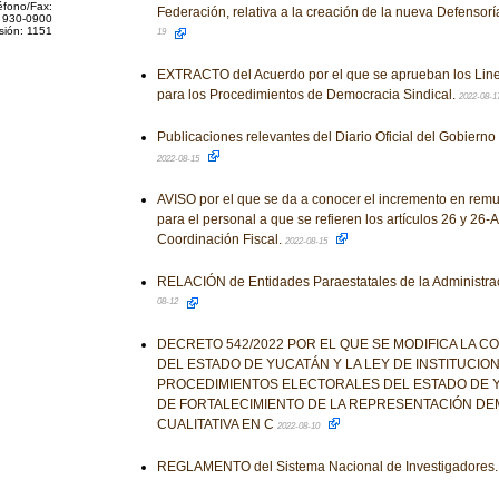
éfono/Fax:
Federación, relativa a la creación de la nueva Defensorí
 930-0900
sión: 1151
19
EXTRACTO del Acuerdo por el que se aprueban los Lin
para los Procedimientos de Democracia Sindical.
2022-08-1
Publicaciones relevantes del Diario Oficial del Gobiern
2022-08-15
AVISO por el que se da a conocer el incremento en re
para el personal a que se refieren los artículos 26 y 26-A
Coordinación Fiscal.
2022-08-15
RELACIÓN de Entidades Paraestatales de la Administrac
08-12
DECRETO 542/2022 POR EL QUE SE MODIFICA LA CO
DEL ESTADO DE YUCATÁN Y LA LEY DE INSTITUCIO
PROCEDIMIENTOS ELECTORALES DEL ESTADO DE Y
DE FORTALECIMIENTO DE LA REPRESENTACIÓN DE
CUALITATIVA EN C
2022-08-10
REGLAMENTO del Sistema Nacional de Investigadores