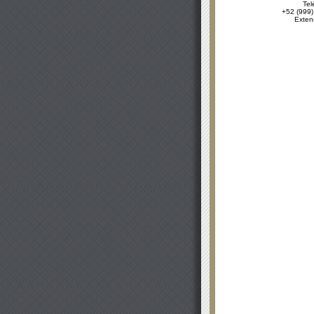
Tel
+52 (999)
Exten