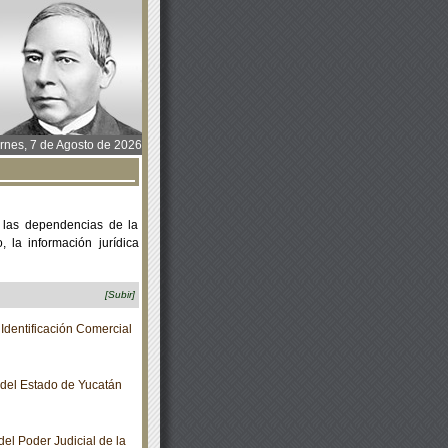
rnes, 7 de Agosto de 2026
 las dependencias de la
 la información jurídica
[Subir]
dentificación Comercial
o del Estado de Yucatán
el Poder Judicial de la