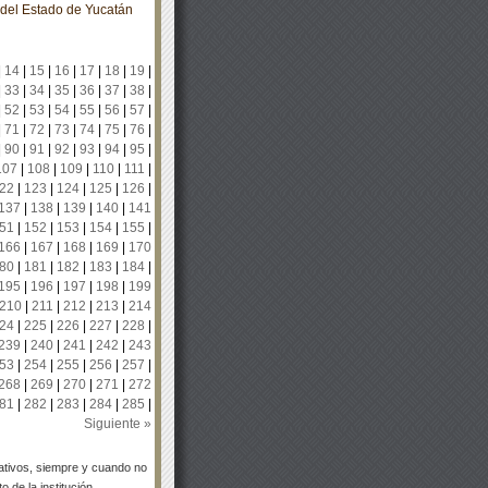
o del Estado de Yucatán
|
14
|
15
|
16
|
17
|
18
|
19
|
|
33
|
34
|
35
|
36
|
37
|
38
|
|
52
|
53
|
54
|
55
|
56
|
57
|
|
71
|
72
|
73
|
74
|
75
|
76
|
|
90
|
91
|
92
|
93
|
94
|
95
|
107
|
108
|
109
|
110
|
111
|
22
|
123
|
124
|
125
|
126
|
137
|
138
|
139
|
140
|
141
51
|
152
|
153
|
154
|
155
|
166
|
167
|
168
|
169
|
170
80
|
181
|
182
|
183
|
184
|
195
|
196
|
197
|
198
|
199
210
|
211
|
212
|
213
|
214
24
|
225
|
226
|
227
|
228
|
239
|
240
|
241
|
242
|
243
53
|
254
|
255
|
256
|
257
|
268
|
269
|
270
|
271
|
272
81
|
282
|
283
|
284
|
285
|
Siguiente »
tivos, siempre y cuando no
 de la institución.