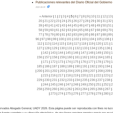
Publicaciones relevantes del Diario Oficial del Gobiern
2022-08-09
« Anterior
|
1
|
2
|
3
|
4
|
5
|
6
|
7
|
8
|
9
|
10
|
11
|
12
|
13
20
|
21
|
22
|
23
|
24
|
25
|
26
|
27
|
28
|
29
|
30
|
31
|
32
39
|
40
|
41
|
42
|
43
|
44
|
45
|
46
|
47
|
48
|
49
|
50
|
51
58
|
59
|
60
|
61
|
62
|
63
|
64
|
65
|
66
|
67
|
68
|
69
|
70
77
|
78
|
79
|
80
|
81
|
82
|
83
|
84
|
85
|
86
|
87
|
88
|
89
96
|
97
|
98
|
99
|
100
|
101
|
102
|
103
|
104
|
105
|
106
|
112
|
113
|
114
|
115
|
116
|
117
|
118
|
119
|
120
|
121
|
1
127
|
128
|
129
|
130
|
131
|
132
|
133
|
134
|
135
|
136
|
|
142
|
143
|
144
|
145
|
146
|
147
|
148
|
149
|
150
|
1
156
|
157
|
158
|
159
|
160
|
161
|
162
|
163
|
164
|
165
|
|
171
|
172
|
173
|
174
|
175
|
176
|
177
|
178
|
179
|
1
185
|
186
|
187
|
188
|
189
|
190
|
191
|
192
|
193
|
194
|
|
200
|
201
|
202
|
203
|
204
|
205
|
206
|
207
|
208
|
209
|
|
215
|
216
|
217
|
218
|
219
|
220
|
221
|
222
|
223
|
2
229
|
230
|
231
|
232
|
233
|
234
|
235
|
236
|
237
|
238
|
|
244
|
245
|
246
|
247
|
248
|
249
|
250
|
251
|
252
|
2
258
|
259
|
260
|
261
|
262
|
263
|
264
|
265
|
266
|
267
|
|
273
|
274
|
275
|
276
|
277
|
278
|
279
|
280
|
2
rvados Abogado General, UADY 2026. Esta página puede ser reproducida con fines no lucra
 la fuente completa y su dirección electrónica, de otra forma requiere permiso previo por escrito