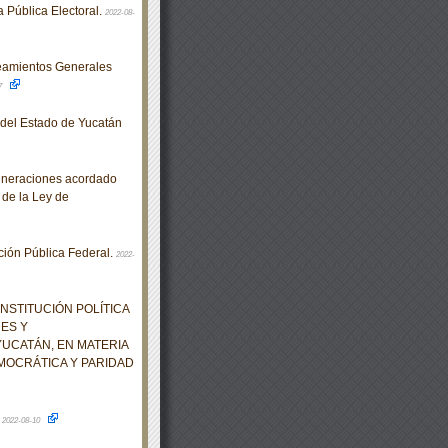
a Pública Electoral.
2022-08-
eamientos Generales
7
o del Estado de Yucatán
muneraciones acordado
 de la Ley de
ión Pública Federal.
2022-
NSTITUCIÓN POLÍTICA
NES Y
UCATÁN, EN MATERIA
MOCRÁTICA Y PARIDAD
.
2022-08-10