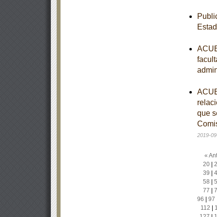
Publi
Estad
ACUER
facul
admin
ACUER
relac
que s
Comis
2019-09
« Ant
20
|
39
|
58
|
77
|
96
|
97
112
|
127
|