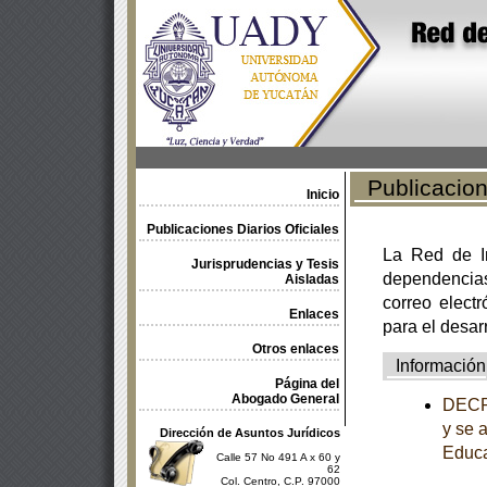
Publicacione
Inicio
Publicaciones Diarios Oficiales
La Red de In
Jurisprudencias y Tesis
dependencia
Aisladas
correo electr
Enlaces
para el desar
Otros enlaces
Información
Página del
Abogado General
DECRE
y se 
Dirección de Asuntos Jurídicos
Educa
Calle 57 No 491 A x 60 y
62
Col. Centro, C.P. 97000