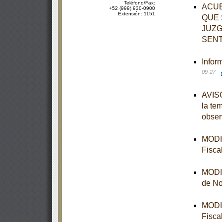
Teléfono/Fax:
ACUE
+52 (999) 930-0900
Extensión: 1151
QUE 
JUZG
SENT
Infor
09-27
AVISO
la te
obser
MODIF
Fisca
MODIF
de No
MODIF
Fisca