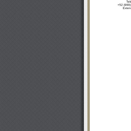
Tel
+52 (999)
Exten