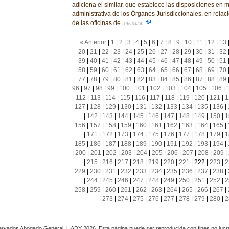
adiciona el similar, que establece las disposiciones en m
administrativa de los Órganos Jurisdiccionales, en relac
de las oficinas de
2016-03-14
« Anterior
|
1
|
2
|
3
|
4
|
5
|
6
|
7
|
8
|
9
|
10
|
11
|
12
|
13
20
|
21
|
22
|
23
|
24
|
25
|
26
|
27
|
28
|
29
|
30
|
31
|
32
39
|
40
|
41
|
42
|
43
|
44
|
45
|
46
|
47
|
48
|
49
|
50
|
51
58
|
59
|
60
|
61
|
62
|
63
|
64
|
65
|
66
|
67
|
68
|
69
|
70
77
|
78
|
79
|
80
|
81
|
82
|
83
|
84
|
85
|
86
|
87
|
88
|
89
96
|
97
|
98
|
99
|
100
|
101
|
102
|
103
|
104
|
105
|
106
|
112
|
113
|
114
|
115
|
116
|
117
|
118
|
119
|
120
|
121
|
1
127
|
128
|
129
|
130
|
131
|
132
|
133
|
134
|
135
|
136
|
|
142
|
143
|
144
|
145
|
146
|
147
|
148
|
149
|
150
|
1
156
|
157
|
158
|
159
|
160
|
161
|
162
|
163
|
164
|
165
|
|
171
|
172
|
173
|
174
|
175
|
176
|
177
|
178
|
179
|
1
185
|
186
|
187
|
188
|
189
|
190
|
191
|
192
|
193
|
194
|
|
200
|
201
|
202
|
203
|
204
|
205
|
206
|
207
|
208
|
209
|
|
215
|
216
|
217
|
218
|
219
|
220
|
221
|
222
|
223
|
2
229
|
230
|
231
|
232
|
233
|
234
|
235
|
236
|
237
|
238
|
|
244
|
245
|
246
|
247
|
248
|
249
|
250
|
251
|
252
|
2
258
|
259
|
260
|
261
|
262
|
263
|
264
|
265
|
266
|
267
|
|
273
|
274
|
275
|
276
|
277
|
278
|
279
|
280
|
2
rvados Abogado General, UADY 2026. Esta página puede ser reproducida con fines no lucra