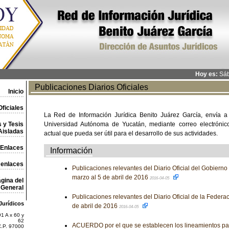
Hoy es:
Sáb
Publicaciones Diarios Oficiales
Inicio
ficiales
La Red de Información Jurídica Benito Juárez García, envía a
 y Tesis
Universidad Autónoma de Yucatán, mediante correo electrónico,
Aisladas
actual que pueda ser útil para el desarrollo de sus actividades.
Enlaces
Información
 enlaces
Publicaciones relevantes del Diario Oficial del Gobierno
marzo al 5 de abril de 2016
2016-04-05
gina del
General
Publicaciones relevantes del Diario Oficial de la Federa
Jurídicos
de abril de 2016
2016-04-05
1 A x 60 y
62
ACUERDO por el que se establecen los lineamientos para
C.P. 97000