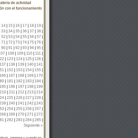
ateria de actividad
ión con el funcionamiento
|
14
|
15
|
16
|
17
|
18
|
19
|
|
33
|
34
|
35
|
36
|
37
|
38
|
|
52
|
53
|
54
|
55
|
56
|
57
|
|
71
|
72
|
73
|
74
|
75
|
76
|
|
90
|
91
|
92
|
93
|
94
|
95
|
107
|
108
|
109
|
110
|
111
|
22
|
123
|
124
|
125
|
126
|
137
|
138
|
139
|
140
|
141
51
|
152
|
153
|
154
|
155
|
166
|
167
|
168
|
169
|
170
80
|
181
|
182
|
183
|
184
|
195
|
196
|
197
|
198
|
199
210
|
211
|
212
|
213
|
214
24
|
225
|
226
|
227
|
228
|
239
|
240
|
241
|
242
|
243
53
|
254
|
255
|
256
|
257
|
268
|
269
|
270
|
271
|
272
81
|
282
|
283
|
284
|
285
|
Siguiente »
tivos, siempre y cuando no