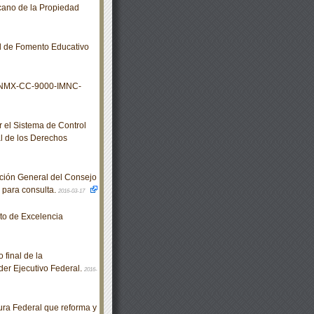
icano de la Propiedad
l de Fomento Educativo
s NMX-CC-9000-IMNC-
el Sistema de Control
l de los Derechos
ción General del Consejo
n para consulta.
2016-03-17
o de Excelencia
 final de la
er Ejecutivo Federal.
2016-
ra Federal que reforma y