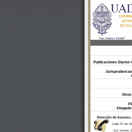
Publicaciones Diarios O
Jurisprudencias
Otros
Pá
Abogado 
Dirección de Asuntos 
Calle 57 No 49
Col. Centro, 