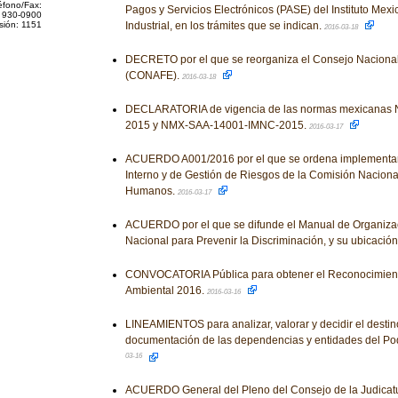
éfono/Fax:
Pagos y Servicios Electrónicos (PASE) del Instituto Mex
 930-0900
sión: 1151
Industrial, en los trámites que se indican.
2016-03-18
DECRETO por el que se reorganiza el Consejo Naciona
(CONAFE).
2016-03-18
DECLARATORIA de vigencia de las normas mexicana
2015 y NMX-SAA-14001-IMNC-2015.
2016-03-17
ACUERDO A001/2016 por el que se ordena implementar 
Interno y de Gestión de Riesgos de la Comisión Naciona
Humanos.
2016-03-17
ACUERDO por el que se difunde el Manual de Organiza
Nacional para Prevenir la Discriminación, y su ubicació
CONVOCATORIA Pública para obtener el Reconocimient
Ambiental 2016.
2016-03-16
LINEAMIENTOS para analizar, valorar y decidir el destino
documentación de las dependencias y entidades del Pod
03-16
ACUERDO General del Pleno del Consejo de la Judicatu