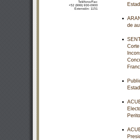
Teléfono/Fax:
Estad
+52 (999) 930-0900
Extensión: 1151
ARANC
de au
SENTE
Corte
Incon
Concu
Franc
Publi
Estad
ACUER
Elect
Perit
ACUER
Presi