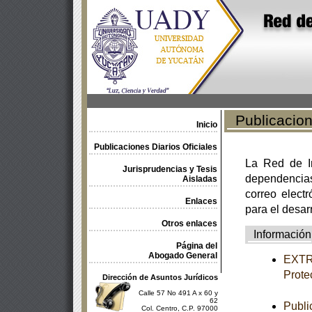
Publicacione
Inicio
Publicaciones Diarios Oficiales
La Red de In
Jurisprudencias y Tesis
dependencia
Aisladas
correo electr
Enlaces
para el desar
Otros enlaces
Información
Página del
Abogado General
EXTRA
Prote
Dirección de Asuntos Jurídicos
Calle 57 No 491 A x 60 y
62
Publi
Col. Centro, C.P. 97000