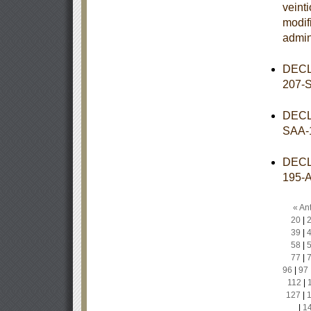
veint
modif
admin
DECL
207-
DECL
SAA-
DECL
195-
« Ant
20
|
39
|
58
|
77
|
96
|
97
112
|
127
|
|
1