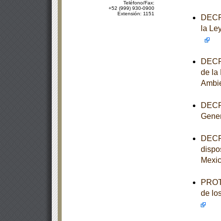
Teléfono/Fax:
+52 (999) 930-0900
Extensión: 1151
DECRE
la Le
DECRE
de la
Ambi
DECRE
Gener
DECRE
dispo
Mexi
PROTO
de lo