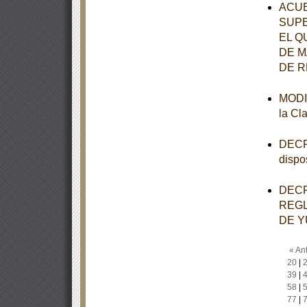
ACUE
SUPE
EL Q
DE M
DE R
MODIF
la Cl
DECRE
dispo
DECR
REGL
DE Y
« Ant
20
|
39
|
58
|
77
|