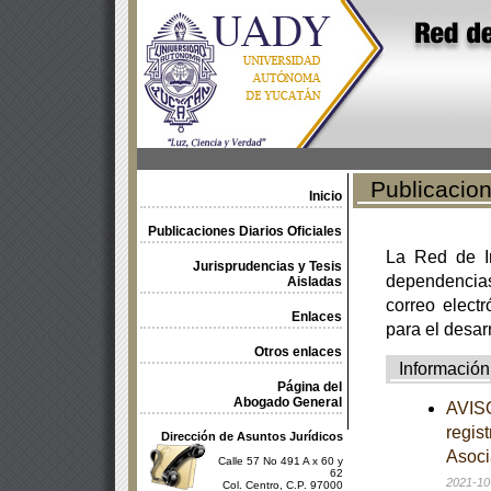
Publicacione
Inicio
Publicaciones Diarios Oficiales
La Red de In
Jurisprudencias y Tesis
dependencia
Aisladas
correo electr
Enlaces
para el desar
Otros enlaces
Información
Página del
Abogado General
AVISO
regis
Dirección de Asuntos Jurídicos
Asoci
Calle 57 No 491 A x 60 y
62
2021-10
Col. Centro, C.P. 97000