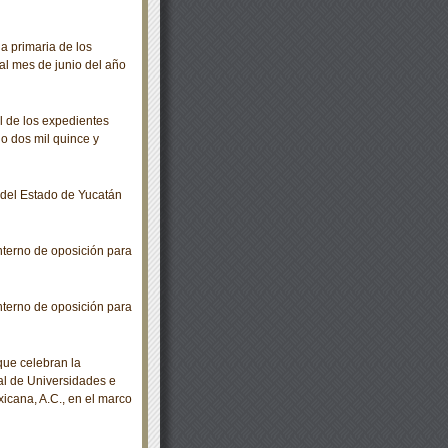
 primaria de los
al mes de junio del año
 de los expedientes
ño dos mil quince y
o del Estado de Yucatán
nterno de oposición para
nterno de oposición para
ue celebran la
al de Universidades e
icana, A.C., en el marco