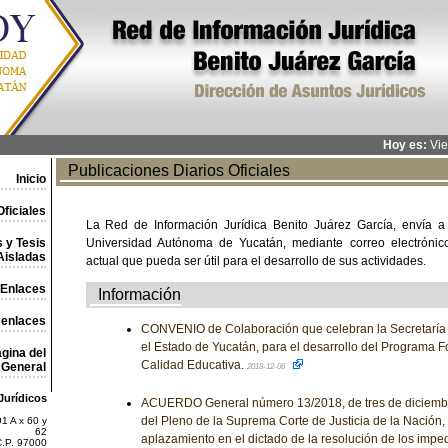
Hoy es:
Vie
Publicaciones Diarios Oficiales
Inicio
ficiales
La Red de Información Jurídica Benito Juárez García, envía a
 y Tesis
Universidad Autónoma de Yucatán, mediante correo electrónico,
Aisladas
actual que pueda ser útil para el desarrollo de sus actividades.
Enlaces
Información
 enlaces
CONVENIO de Colaboración que celebran la Secretaría 
el Estado de Yucatán, para el desarrollo del Programa Fo
gina del
Calidad Educativa.
General
2018-12-06
Jurídicos
ACUERDO General número 13/2018, de tres de diciembre
del Pleno de la Suprema Corte de Justicia de la Nación, 
1 A x 60 y
62
aplazamiento en el dictado de la resolución de los impe
C.P. 97000