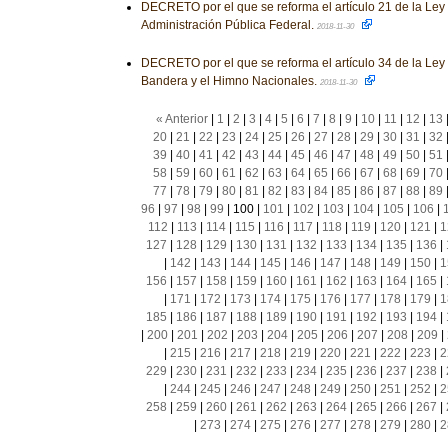
DECRETO por el que se reforma el artículo 21 de la Ley
Administración Pública Federal.
2018-11-30
DECRETO por el que se reforma el artículo 34 de la Ley 
Bandera y el Himno Nacionales.
2018-11-30
« Anterior
|
1
|
2
|
3
|
4
|
5
|
6
|
7
|
8
|
9
|
10
|
11
|
12
|
13
20
|
21
|
22
|
23
|
24
|
25
|
26
|
27
|
28
|
29
|
30
|
31
|
32
39
|
40
|
41
|
42
|
43
|
44
|
45
|
46
|
47
|
48
|
49
|
50
|
51
58
|
59
|
60
|
61
|
62
|
63
|
64
|
65
|
66
|
67
|
68
|
69
|
70
77
|
78
|
79
|
80
|
81
|
82
|
83
|
84
|
85
|
86
|
87
|
88
|
89
96
|
97
|
98
|
99
|
100
|
101
|
102
|
103
|
104
|
105
|
106
|
112
|
113
|
114
|
115
|
116
|
117
|
118
|
119
|
120
|
121
|
1
127
|
128
|
129
|
130
|
131
|
132
|
133
|
134
|
135
|
136
|
|
142
|
143
|
144
|
145
|
146
|
147
|
148
|
149
|
150
|
1
156
|
157
|
158
|
159
|
160
|
161
|
162
|
163
|
164
|
165
|
|
171
|
172
|
173
|
174
|
175
|
176
|
177
|
178
|
179
|
1
185
|
186
|
187
|
188
|
189
|
190
|
191
|
192
|
193
|
194
|
|
200
|
201
|
202
|
203
|
204
|
205
|
206
|
207
|
208
|
209
|
|
215
|
216
|
217
|
218
|
219
|
220
|
221
|
222
|
223
|
2
229
|
230
|
231
|
232
|
233
|
234
|
235
|
236
|
237
|
238
|
|
244
|
245
|
246
|
247
|
248
|
249
|
250
|
251
|
252
|
2
258
|
259
|
260
|
261
|
262
|
263
|
264
|
265
|
266
|
267
|
|
273
|
274
|
275
|
276
|
277
|
278
|
279
|
280
|
2