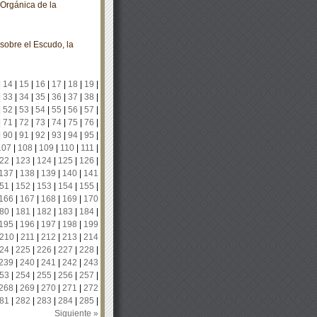
 Orgánica de la
sobre el Escudo, la
|
14
|
15
|
16
|
17
|
18
|
19
|
|
33
|
34
|
35
|
36
|
37
|
38
|
|
52
|
53
|
54
|
55
|
56
|
57
|
|
71
|
72
|
73
|
74
|
75
|
76
|
|
90
|
91
|
92
|
93
|
94
|
95
|
107
|
108
|
109
|
110
|
111
|
22
|
123
|
124
|
125
|
126
|
137
|
138
|
139
|
140
|
141
51
|
152
|
153
|
154
|
155
|
166
|
167
|
168
|
169
|
170
80
|
181
|
182
|
183
|
184
|
195
|
196
|
197
|
198
|
199
210
|
211
|
212
|
213
|
214
24
|
225
|
226
|
227
|
228
|
239
|
240
|
241
|
242
|
243
53
|
254
|
255
|
256
|
257
|
268
|
269
|
270
|
271
|
272
81
|
282
|
283
|
284
|
285
|
Siguiente »