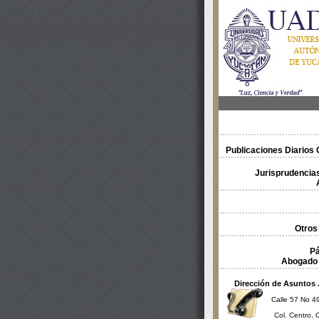
Publicaciones Diarios O
Jurisprudencias
Otros
Pá
Abogado 
Dirección de Asuntos 
Calle 57 No 49
Col. Centro, 