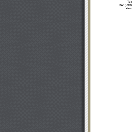
Tel
+52 (999)
Exten