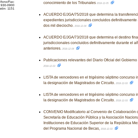
éfono/Fax:
conocimiento de los Tribunales
2018-12-05
 930-0900
sión: 1151
ACUERDO E/JGA/75/2018 que determina la transferencia
expedientes jurisdiccionales concluidos definitivamente 
dos mil dieciocho.
2018-12-04
ACUERDO E/JGA/73/2018 que determina el destino final
jurisdiccionales concluidos definitivamente durante el a
anteriores.
2018-12-04
Publicaciones relevantes del Diario Oficial del Gobiern
2018-12-03
LISTA de vencedores en el trigésimo séptimo concurso i
la designación de Magistrados de Circuito.
2018-12-03
LISTA de vencedores en el trigésimo séptimo concurso i
la designación de Magistrados de Circuito.
2018-12-03
CONVENIO Modificatorio al Convenio de Colaboración q
Secretaría de Educación Pública y la Asociación Nacion
Instituciones de Educación Superior de la República Mex
del Programa Nacional de Becas,
2018-12-03