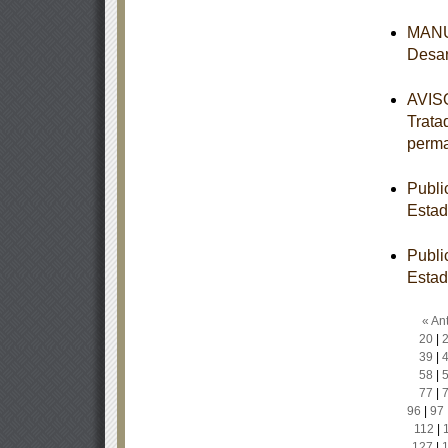
MANUA
Desar
AVISO
Trata
perm
Publi
Estad
Publi
Estad
« Ant
20
|
39
|
58
|
77
|
96
|
97
112
|
127
|