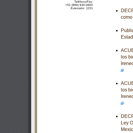
Teléfono/Fax:
+52 (999) 930-0900
Extensión: 1151
DECRE
como 
Publi
Estad
ACUER
los b
Irene
ACUER
los b
Irene
DECRE
Ley O
Mexi