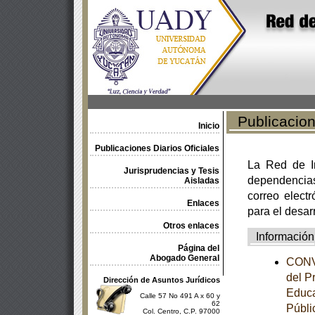
Publicacione
Inicio
Publicaciones Diarios Oficiales
La Red de In
Jurisprudencias y Tesis
dependencia
Aisladas
correo electr
Enlaces
para el desar
Otros enlaces
Información
Página del
Abogado General
CONVE
del P
Dirección de Asuntos Jurídicos
Educa
Calle 57 No 491 A x 60 y
62
Públi
Col. Centro, C.P. 97000