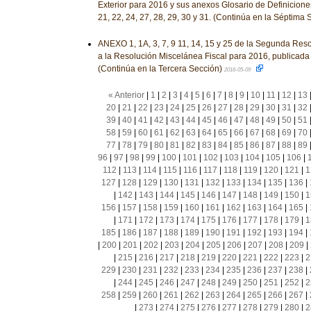
Exterior para 2016 y sus anexos Glosario de Definiciones
21, 22, 24, 27, 28, 29, 30 y 31. (Continúa en la Séptima
ANEXO 1, 1A, 3, 7, 9 11, 14, 15 y 25 de la Segunda Res
a la Resolución Miscelánea Fiscal para 2016, publicada
(Continúa en la Tercera Sección)
2016-05-09
« Anterior
|
1
|
2
|
3
|
4
|
5
|
6
|
7
|
8
|
9
|
10
|
11
|
12
|
13
20
|
21
|
22
|
23
|
24
|
25
|
26
|
27
|
28
|
29
|
30
|
31
|
32
39
|
40
|
41
|
42
|
43
|
44
|
45
|
46
|
47
|
48
|
49
|
50
|
51
58
|
59
|
60
|
61
|
62
|
63
|
64
|
65
|
66
|
67
|
68
|
69
|
70
77
|
78
|
79
|
80
|
81
|
82
|
83
|
84
|
85
|
86
|
87
|
88
|
89
96
|
97
|
98
|
99
|
100
|
101
|
102
|
103
|
104
|
105
|
106
|
112
|
113
|
114
|
115
|
116
|
117
|
118
|
119
|
120
|
121
|
1
127
|
128
|
129
|
130
|
131
|
132
|
133
|
134
|
135
|
136
|
|
142
|
143
|
144
|
145
|
146
|
147
|
148
|
149
|
150
|
1
156
|
157
|
158
|
159
|
160
|
161
|
162
|
163
|
164
|
165
|
|
171
|
172
|
173
|
174
|
175
|
176
|
177
|
178
|
179
|
1
185
|
186
|
187
|
188
|
189
|
190
|
191
|
192
|
193
|
194
|
|
200
|
201
|
202
|
203
|
204
|
205
|
206
|
207
|
208
|
209
|
|
215
|
216
|
217
|
218
|
219
|
220
|
221
|
222
|
223
|
2
229
|
230
|
231
|
232
|
233
|
234
|
235
|
236
|
237
|
238
|
|
244
|
245
|
246
|
247
|
248
|
249
|
250
|
251
|
252
|
2
258
|
259
|
260
|
261
|
262
|
263
|
264
|
265
|
266
|
267
|
|
273
|
274
|
275
|
276
|
277
|
278
|
279
|
280
|
2