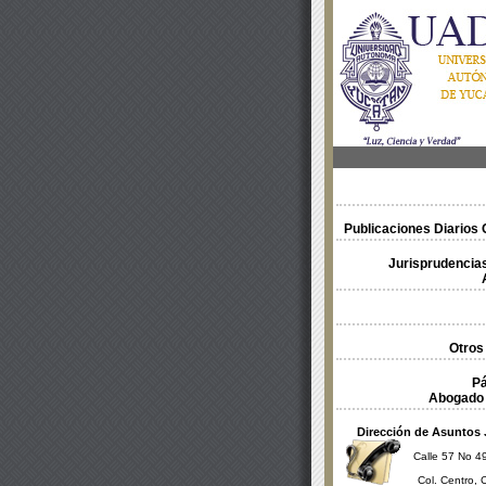
Publicaciones Diarios O
Jurisprudencias
Otros
Pá
Abogado 
Dirección de Asuntos 
Calle 57 No 49
Col. Centro, 