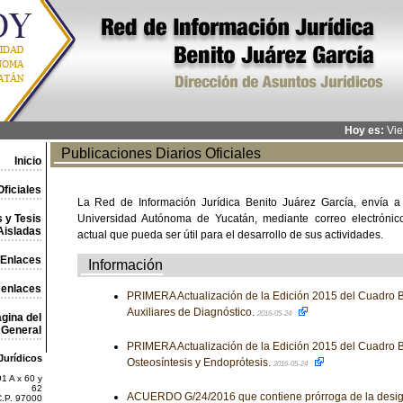
Hoy es:
Vie
Publicaciones Diarios Oficiales
Inicio
ficiales
La Red de Información Jurídica Benito Juárez García, envía a
 y Tesis
Universidad Autónoma de Yucatán, mediante correo electrónico,
Aisladas
actual que pueda ser útil para el desarrollo de sus actividades.
Enlaces
Información
 enlaces
PRIMERA Actualización de la Edición 2015 del Cuadro B
Auxiliares de Diagnóstico.
2016-05-24
gina del
General
PRIMERA Actualización de la Edición 2015 del Cuadro B
Jurídicos
Osteosíntesis y Endoprótesis.
2016-05-24
1 A x 60 y
62
ACUERDO G/24/2016 que contiene prórroga de la design
C.P. 97000