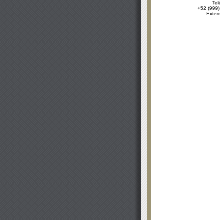
Tel
+52 (999)
Exten