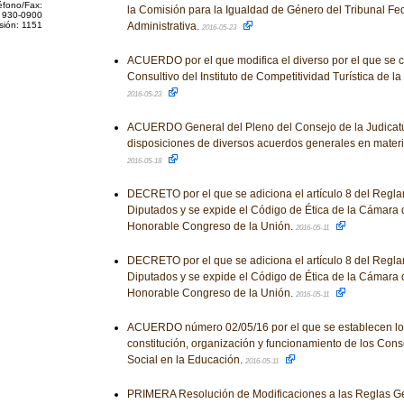
éfono/Fax:
la Comisión para la Igualdad de Género del Tribunal Fede
 930-0900
sión: 1151
Administrativa.
2016-05-23
ACUERDO por el que modifica el diverso por el que se c
Consultivo del Instituto de Competitividad Turística de l
2016-05-23
ACUERDO General del Pleno del Consejo de la Judicatu
disposiciones de diversos acuerdos generales en materi
2016-05-18
DECRETO por el que se adiciona el artículo 8 del Regl
Diputados y se expide el Código de Ética de la Cámara 
Honorable Congreso de la Unión.
2016-05-11
DECRETO por el que se adiciona el artículo 8 del Regl
Diputados y se expide el Código de Ética de la Cámara 
Honorable Congreso de la Unión.
2016-05-11
ACUERDO número 02/05/16 por el que se establecen los
constitución, organización y funcionamiento de los Cons
Social en la Educación.
2016-05-11
PRIMERA Resolución de Modificaciones a las Reglas G