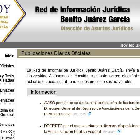
Hoy es:
Jue
Publicaciones Diarios Oficiales
Inicio
ficiales
La Red de Información Jurídica Benito Juárez García, envía a
 y Tesis
Universidad Autónoma de Yucatán, mediante correo electrónico,
Aisladas
actual que pueda ser útil para el desarrollo de sus actividades.
Enlaces
Información
 enlaces
AVISO por el que se declara la terminación de las funcion
Dirección General de Registro de Asociaciones de la Sec
gina del
Previsión Social.
General
2021-10-25
Jurídicos
DECRETO por el que se reforman diversas disposiciones
la Administración Pública Federal.
1 A x 60 y
2021-10-21
62
C.P. 97000