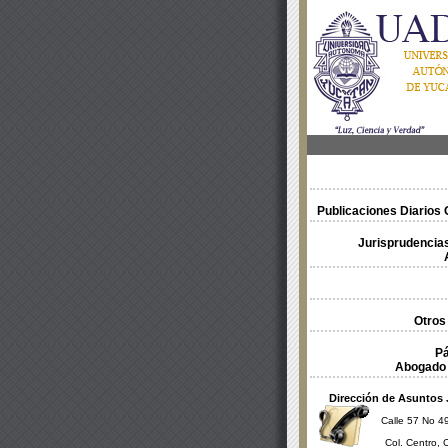
Publicaciones Diarios O
Jurisprudencias
Otros
Pá
Abogado 
Dirección de Asuntos 
Calle 57 No 49
Col. Centro, 