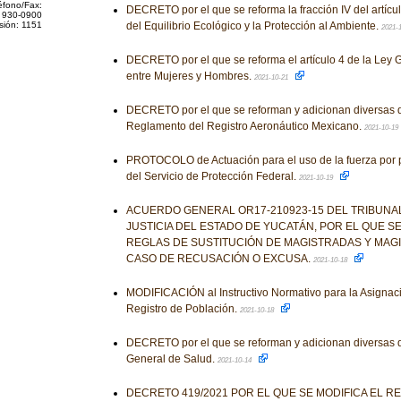
éfono/Fax:
DECRETO por el que se reforma la fracción IV del artícu
 930-0900
sión: 1151
del Equilibrio Ecológico y la Protección al Ambiente.
2021-
DECRETO por el que se reforma el artículo 4 de la Ley G
entre Mujeres y Hombres.
2021-10-21
DECRETO por el que se reforman y adicionan diversas d
Reglamento del Registro Aeronáutico Mexicano.
2021-10-19
PROTOCOLO de Actuación para el uso de la fuerza por pa
del Servicio de Protección Federal.
2021-10-19
ACUERDO GENERAL OR17-210923-15 DEL TRIBUNA
JUSTICIA DEL ESTADO DE YUCATÁN, POR EL QUE S
REGLAS DE SUSTITUCIÓN DE MAGISTRADAS Y MAG
CASO DE RECUSACIÓN O EXCUSA.
2021-10-18
MODIFICACIÓN al Instructivo Normativo para la Asignac
Registro de Población.
2021-10-18
DECRETO por el que se reforman y adicionan diversas d
General de Salud.
2021-10-14
DECRETO 419/2021 POR EL QUE SE MODIFICA EL R