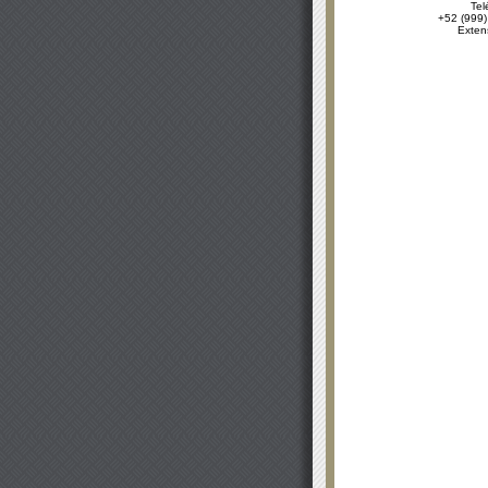
Tel
+52 (999)
Exten