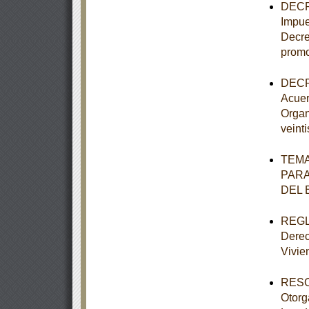
DECRE
Impue
Decre
promo
DECRE
Acuer
Organ
veint
TEMA
PARA
DEL 
REGLA
Derec
Vivie
RESOL
Otorg