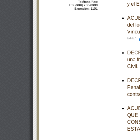
Teléfono/Fax:
y el 
+52 (999) 930-0900
Extensión: 1151
ACUER
del l
Vincu
04-07
DECRE
una fr
Civil.
DECRE
Penal
contr
ACUE
QUE 
CONS
ESTA