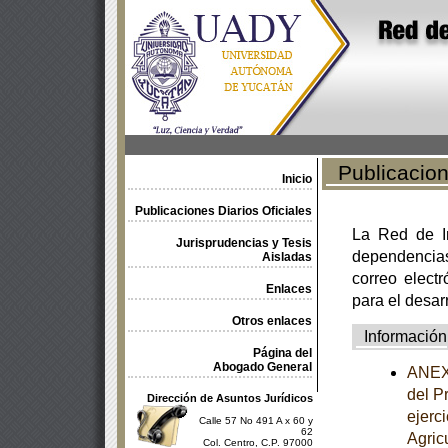
Publicacione
Inicio
Publicaciones Diarios Oficiales
La Red de In
Jurisprudencias y Tesis
dependencia
Aisladas
correo electr
Enlaces
para el desar
Otros enlaces
Información
Página del
Abogado General
ANEXO
del P
Dirección de Asuntos Jurídicos
ejerc
Calle 57 No 491 A x 60 y
62
Agric
Col. Centro, C.P. 97000