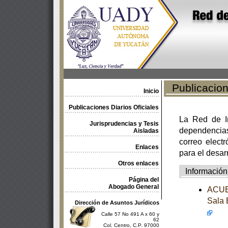
Publicacione
Inicio
Publicaciones Diarios Oficiales
La Red de In
Jurisprudencias y Tesis
dependencia
Aisladas
correo electr
Enlaces
para el desar
Otros enlaces
Información
Página del
Abogado General
ACUER
Sala 
Dirección de Asuntos Jurídicos
Calle 57 No 491 A x 60 y
62
Col. Centro, C.P. 97000