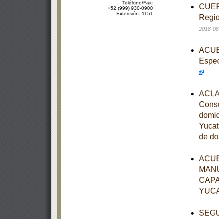
Teléfono/Fax:
CUERD
+52 (999) 930-0900
Extensión: 1151
Regio
2018-08
ACUER
Espec
ACLAR
Conse
domic
Yucat
de do
ACUE
MANU
CAPA
YUC
SEGUN