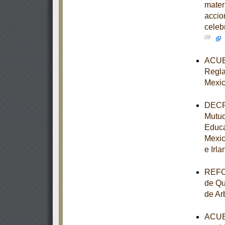
mater
accio
celeb
09
ACUER
Reglas
Mexic
DECRE
Mutuo
Educa
Mexic
e Irla
REFOR
de Qu
de Ar
ACUER