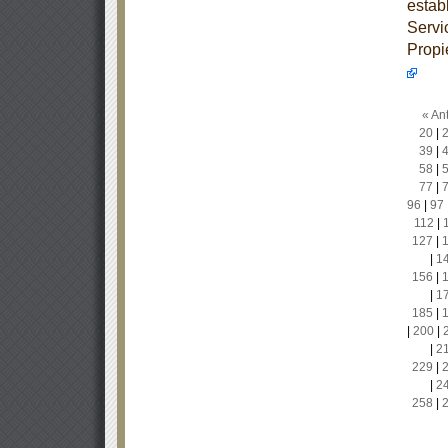
estab
Servi
Propi
« Ant
20
|
39
|
58
|
77
|
96
|
97
112
|
127
|
|
1
156
|
|
1
185
|
|
200
|
|
2
229
|
|
2
258
|