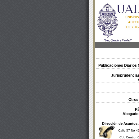
Publicaciones Diarios O
Jurisprudencias
Otros
Pá
Abogado 
Dirección de Asuntos 
Calle 57 No 49
Col. Centro, 