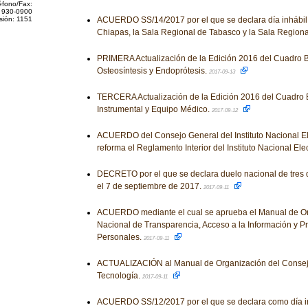
éfono/Fax:
 930-0900
sión: 1151
ACUERDO SS/14/2017 por el que se declara día inhábil 
Chiapas, la Sala Regional de Tabasco y la Sala Regiona
PRIMERA Actualización de la Edición 2016 del Cuadro B
Osteosíntesis y Endoprótesis.
2017-09-13
TERCERA Actualización de la Edición 2016 del Cuadro 
Instrumental y Equipo Médico.
2017-09-12
ACUERDO del Consejo General del Instituto Nacional Ele
reforma el Reglamento Interior del Instituto Nacional Ele
DECRETO por el que se declara duelo nacional de tres d
el 7 de septiembre de 2017.
2017-09-11
ACUERDO mediante el cual se aprueba el Manual de Orga
Nacional de Transparencia, Acceso a la Información y P
Personales.
2017-09-11
ACTUALIZACIÓN al Manual de Organización del Consejo
Tecnología.
2017-09-11
ACUERDO SS/12/2017 por el que se declara como día inh