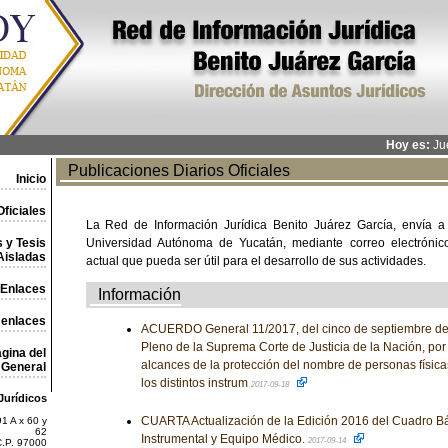
Hoy es:
Jue
Publicaciones Diarios Oficiales
Inicio
ficiales
La Red de Información Jurídica Benito Juárez García, envía a
 y Tesis
Universidad Autónoma de Yucatán, mediante correo electrónico,
Aisladas
actual que pueda ser útil para el desarrollo de sus actividades.
Enlaces
Información
 enlaces
ACUERDO General 11/2017, del cinco de septiembre de d
Pleno de la Suprema Corte de Justicia de la Nación, por 
gina del
alcances de la protección del nombre de personas físic
General
los distintos instrum
2017-09-18
Jurídicos
CUARTA Actualización de la Edición 2016 del Cuadro Bá
1 A x 60 y
62
Instrumental y Equipo Médico.
2017-09-14
C.P. 97000