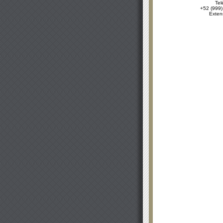
Tel
+52 (999)
Exten