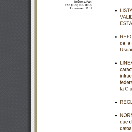
Teléfono/Fax:
+52 (999) 930-0900
Extensión: 1151
LIST
VALI
ESTA
REFOR
de la
Usuar
LINEA
carac
infra
feder
la Ci
REGL
NORMA
que d
datos