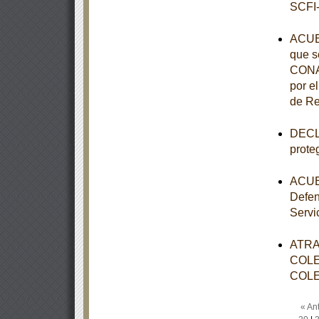
SCFI-
ACUE
que s
CONAL
por e
de Re
DECLA
prote
ACUER
Defen
Servi
ATRA
COLE
COLE
« Ant