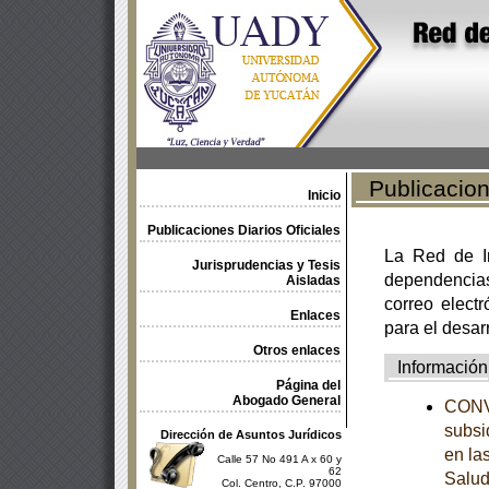
Publicacione
Inicio
Publicaciones Diarios Oficiales
La Red de In
Jurisprudencias y Tesis
dependencia
Aisladas
correo electr
Enlaces
para el desar
Otros enlaces
Información
Página del
Abogado General
CONVE
subsi
Dirección de Asuntos Jurídicos
en la
Calle 57 No 491 A x 60 y
62
Salud
Col. Centro, C.P. 97000