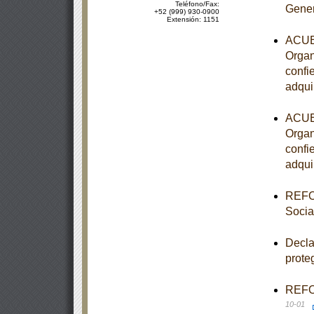
Teléfono/Fax:
Gener
+52 (999) 930-0900
Extensión: 1151
ACUER
Organ
confi
adqui
ACUER
Organ
confi
adqui
REFOR
Socia
Decla
prote
REFOR
10-01