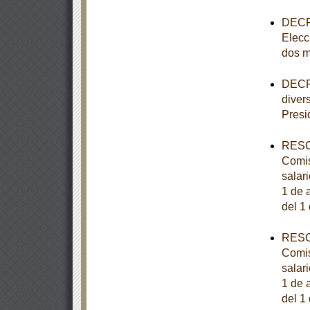
DECRE
Elecc
dos m
DECRE
diver
Presi
RESOL
Comis
salar
1 de a
del 1
RESOL
Comis
salar
1 de a
del 1