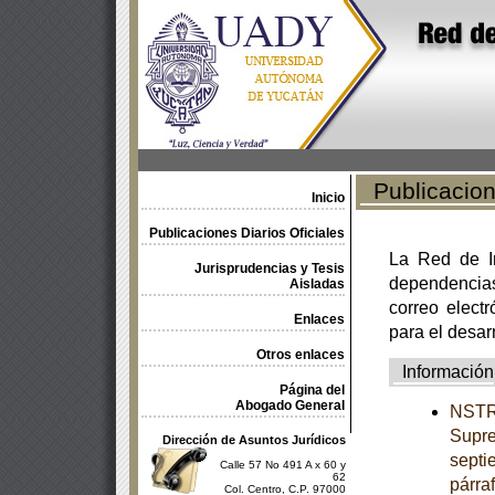
Publicacione
Inicio
Publicaciones Diarios Oficiales
La Red de In
Jurisprudencias y Tesis
dependencia
Aisladas
correo electr
Enlaces
para el desar
Otros enlaces
Información
Página del
Abogado General
NSTRU
Supre
Dirección de Asuntos Jurídicos
septi
Calle 57 No 491 A x 60 y
62
párra
Col. Centro, C.P. 97000