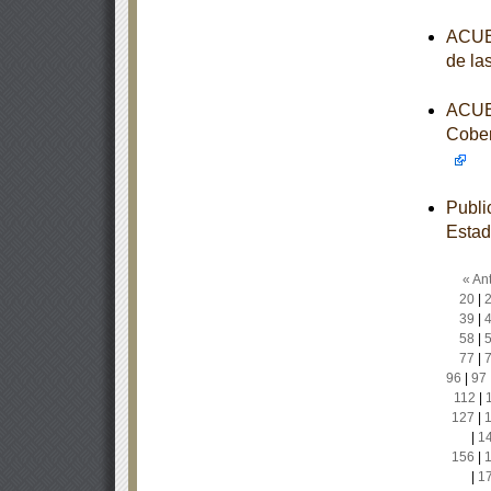
ACUER
de la
ACUER
Cober
Publi
Esta
« Ant
20
|
39
|
58
|
77
|
96
|
97
112
|
127
|
|
1
156
|
|
1