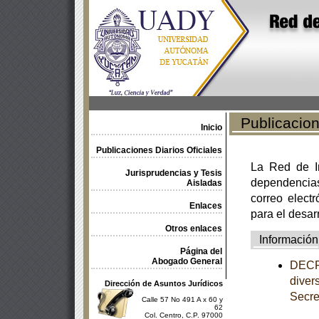
Publicacione
Inicio
Publicaciones Diarios Oficiales
La Red de In
Jurisprudencias y Tesis
dependencia
Aisladas
correo electr
Enlaces
para el desar
Otros enlaces
Información
Página del
Abogado General
DECRE
diver
Dirección de Asuntos Jurídicos
Secre
Calle 57 No 491 A x 60 y
62
Col. Centro, C.P. 97000