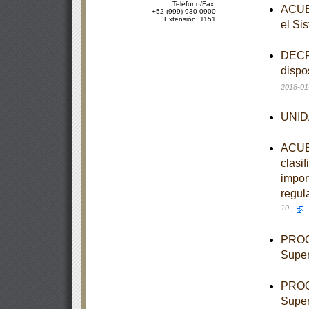
Teléfono/Fax:
ACUER
+52 (999) 930-0900
Extensión: 1151
el Si
DECRE
dispo
2018-01
UNIDA
ACUER
clasi
import
regul
10
PROGR
Super
PROGR
Super