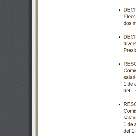
DECRE
Elecc
dos m
DECRE
diver
Presi
RESOL
Comis
salar
1 de a
del 1
RESOL
Comis
salar
1 de a
del 1