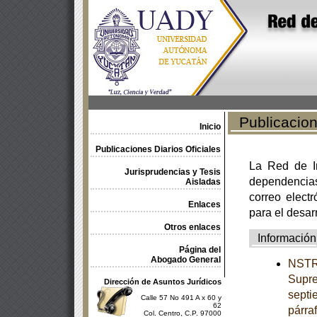
Publicacione
Inicio
Publicaciones Diarios Oficiales
La Red de In
Jurisprudencias y Tesis
dependencia
Aisladas
correo electr
Enlaces
para el desar
Otros enlaces
Información
Página del
Abogado General
NSTRU
Supre
Dirección de Asuntos Jurídicos
septi
Calle 57 No 491 A x 60 y
62
párra
Col. Centro, C.P. 97000