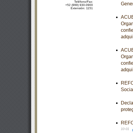
Teléfono/Fax:
Gener
+52 (999) 930-0900
Extensión: 1151
ACUER
Organ
confi
adqui
ACUER
Organ
confi
adqui
REFOR
Socia
Decla
prote
REFOR
10-01