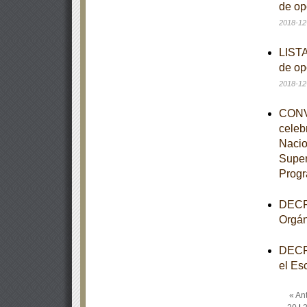
de op
2018-12
LISTA
de op
2018-12
CONVE
celeb
Nacio
Super
Progr
DECRE
Orgán
DECRE
el Es
« Ant