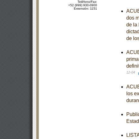
Teléfono/Fax:
+52 (999) 930-0900
Extensión: 1151
ACUER
dos m
de la
dicta
de lo
ACUER
prima
defin
12-04
ACUER
los e
duran
Publi
Estad
LISTA