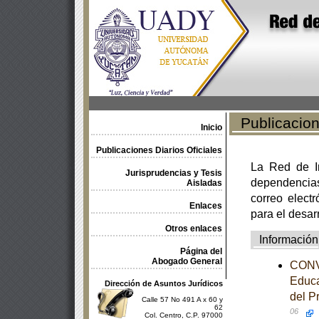
Publicacione
Inicio
Publicaciones Diarios Oficiales
La Red de In
Jurisprudencias y Tesis
dependencia
Aisladas
correo electr
Enlaces
para el desar
Otros enlaces
Información
Página del
Abogado General
CONVE
Educa
Dirección de Asuntos Jurídicos
del P
Calle 57 No 491 A x 60 y
62
06
Col. Centro, C.P. 97000