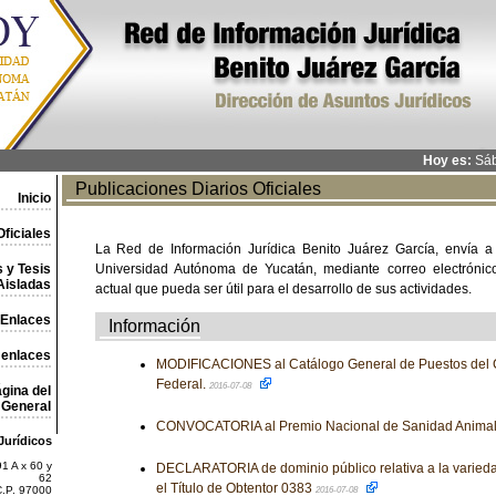
Hoy es:
Sáb
Publicaciones Diarios Oficiales
Inicio
ficiales
La Red de Información Jurídica Benito Juárez García, envía a
 y Tesis
Universidad Autónoma de Yucatán, mediante correo electrónico,
Aisladas
actual que pueda ser útil para el desarrollo de sus actividades.
Enlaces
Información
 enlaces
MODIFICACIONES al Catálogo General de Puestos del C
Federal.
2016-07-08
gina del
General
CONVOCATORIA al Premio Nacional de Sanidad Animal
Jurídicos
1 A x 60 y
DECLARATORIA de dominio público relativa a la varieda
62
el Título de Obtentor 0383
C.P. 97000
2016-07-08