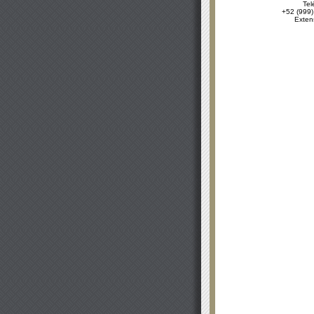
Tel
+52 (999)
Exten