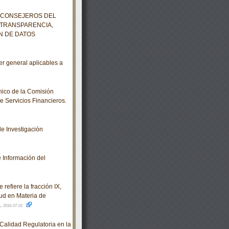
S CONSEJEROS DEL
 TRANSPARENCIA,
N DE DATOS
r general aplicables a
ico de la Comisión
e Servicios Financieros.
e Investigación
 Información del
refiere la fracción IX,
lud en Materia de
.
2016-07-01
alidad Regulatoria en la