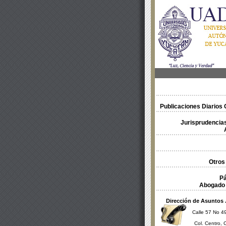
Publicaciones Diarios O
Jurisprudencias
Otros
Pá
Abogado 
Dirección de Asuntos 
Calle 57 No 49
Col. Centro, 