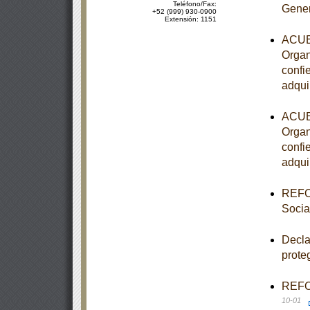
Teléfono/Fax:
Gener
+52 (999) 930-0900
Extensión: 1151
ACUER
Organ
confi
adqui
ACUER
Organ
confi
adqui
REFOR
Socia
Decla
prote
REFOR
10-01