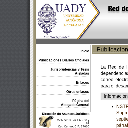
Publicacione
Inicio
Publicaciones Diarios Oficiales
La Red de In
Jurisprudencias y Tesis
dependencia
Aisladas
correo electr
Enlaces
para el desar
Otros enlaces
Información
Página del
Abogado General
NSTRU
Supre
Dirección de Asuntos Jurídicos
septi
Calle 57 No 491 A x 60 y
62
párra
Col. Centro, C.P. 97000