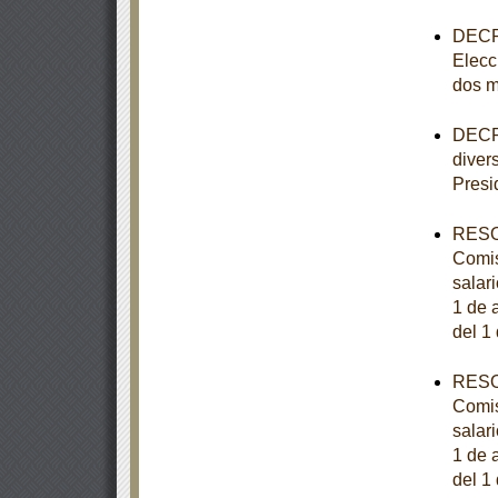
DECRE
Elecc
dos m
DECRE
diver
Presi
RESOL
Comis
salar
1 de a
del 1
RESOL
Comis
salar
1 de a
del 1