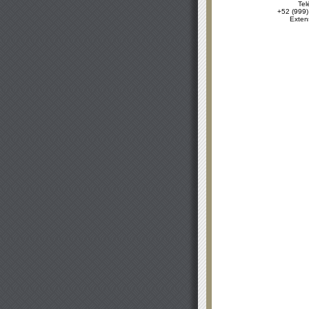
Tel
+52 (999)
Exten