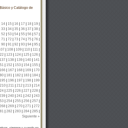
Básico y Catálogo de
|
14
|
15
|
16
|
17
|
18
|
19
|
|
33
|
34
|
35
|
36
|
37
|
38
|
|
52
|
53
|
54
|
55
|
56
|
57
|
|
71
|
72
|
73
|
74
|
75
|
76
|
|
90
|
91
|
92
|
93
|
94
|
95
|
107
|
108
|
109
|
110
|
111
|
22
|
123
|
124
|
125
|
126
|
137
|
138
|
139
|
140
|
141
51
|
152
|
153
|
154
|
155
|
166
|
167
|
168
|
169
|
170
80
|
181
|
182
|
183
|
184
|
195
|
196
|
197
|
198
|
199
210
|
211
|
212
|
213
|
214
24
|
225
|
226
|
227
|
228
|
239
|
240
|
241
|
242
|
243
53
|
254
|
255
|
256
|
257
|
268
|
269
|
270
|
271
|
272
81
|
282
|
283
|
284
|
285
|
Siguiente »
tivos, siempre y cuando no