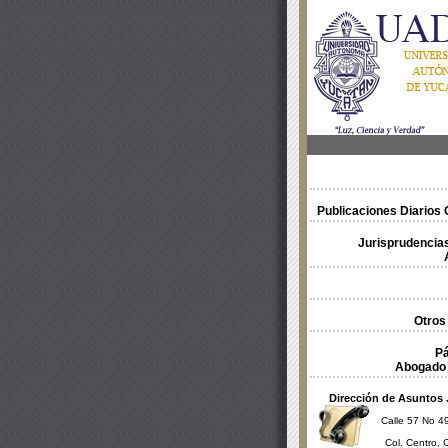
Publicaciones Diarios O
Jurisprudencias
Otros
Pá
Abogado 
Dirección de Asuntos 
Calle 57 No 49
Col. Centro, 