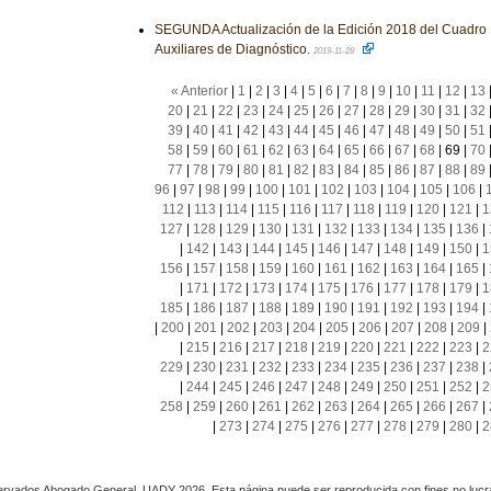
SEGUNDA Actualización de la Edición 2018 del Cuadro 
Auxiliares de Diagnóstico.
2019-11-28
« Anterior
|
1
|
2
|
3
|
4
|
5
|
6
|
7
|
8
|
9
|
10
|
11
|
12
|
13
20
|
21
|
22
|
23
|
24
|
25
|
26
|
27
|
28
|
29
|
30
|
31
|
32
39
|
40
|
41
|
42
|
43
|
44
|
45
|
46
|
47
|
48
|
49
|
50
|
51
58
|
59
|
60
|
61
|
62
|
63
|
64
|
65
|
66
|
67
|
68
|
69
|
70
77
|
78
|
79
|
80
|
81
|
82
|
83
|
84
|
85
|
86
|
87
|
88
|
89
96
|
97
|
98
|
99
|
100
|
101
|
102
|
103
|
104
|
105
|
106
|
112
|
113
|
114
|
115
|
116
|
117
|
118
|
119
|
120
|
121
|
1
127
|
128
|
129
|
130
|
131
|
132
|
133
|
134
|
135
|
136
|
|
142
|
143
|
144
|
145
|
146
|
147
|
148
|
149
|
150
|
1
156
|
157
|
158
|
159
|
160
|
161
|
162
|
163
|
164
|
165
|
|
171
|
172
|
173
|
174
|
175
|
176
|
177
|
178
|
179
|
1
185
|
186
|
187
|
188
|
189
|
190
|
191
|
192
|
193
|
194
|
|
200
|
201
|
202
|
203
|
204
|
205
|
206
|
207
|
208
|
209
|
|
215
|
216
|
217
|
218
|
219
|
220
|
221
|
222
|
223
|
2
229
|
230
|
231
|
232
|
233
|
234
|
235
|
236
|
237
|
238
|
|
244
|
245
|
246
|
247
|
248
|
249
|
250
|
251
|
252
|
2
258
|
259
|
260
|
261
|
262
|
263
|
264
|
265
|
266
|
267
|
|
273
|
274
|
275
|
276
|
277
|
278
|
279
|
280
|
2
rvados Abogado General, UADY 2026. Esta página puede ser reproducida con fines no lucra