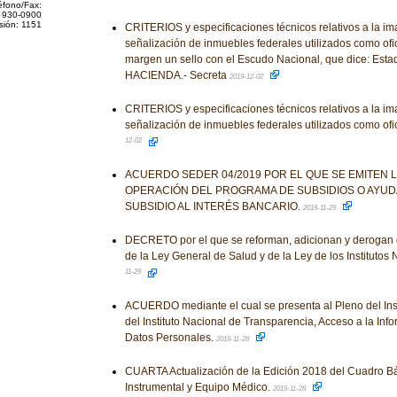
éfono/Fax:
 930-0900
sión: 1151
CRITERIOS y especificaciones técnicos relativos a la ima
señalización de inmuebles federales utilizados como ofic
margen un sello con el Escudo Nacional, que dice: Est
HACIENDA.- Secreta
2019-12-02
CRITERIOS y especificaciones técnicos relativos a la ima
señalización de inmuebles federales utilizados como ofi
12-02
ACUERDO SEDER 04/2019 POR EL QUE SE EMITEN 
OPERACIÓN DEL PROGRAMA DE SUBSIDIOS O AYU
SUBSIDIO AL INTERÉS BANCARIO.
2019-11-29
DECRETO por el que se reforman, adicionan y derogan 
de la Ley General de Salud y de la Ley de los Institutos
11-29
ACUERDO mediante el cual se presenta al Pleno del Insti
del Instituto Nacional de Transparencia, Acceso a la Inf
Datos Personales.
2019-11-28
CUARTA Actualización de la Edición 2018 del Cuadro Bá
Instrumental y Equipo Médico.
2019-11-28