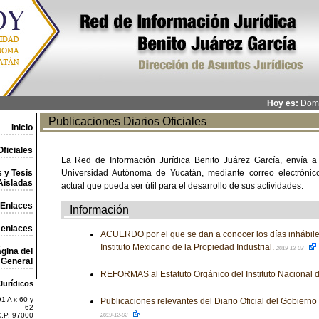
Hoy es:
Domi
Publicaciones Diarios Oficiales
Inicio
ficiales
La Red de Información Jurídica Benito Juárez García, envía a
 y Tesis
Universidad Autónoma de Yucatán, mediante correo electrónico,
Aisladas
actual que pueda ser útil para el desarrollo de sus actividades.
Enlaces
Información
 enlaces
ACUERDO por el que se dan a conocer los días inhábile
Instituto Mexicano de la Propiedad Industrial.
2019-12-03
gina del
General
REFORMAS al Estatuto Orgánico del Instituto Nacional d
Jurídicos
1 A x 60 y
Publicaciones relevantes del Diario Oficial del Gobiern
62
C.P. 97000
2019-12-02