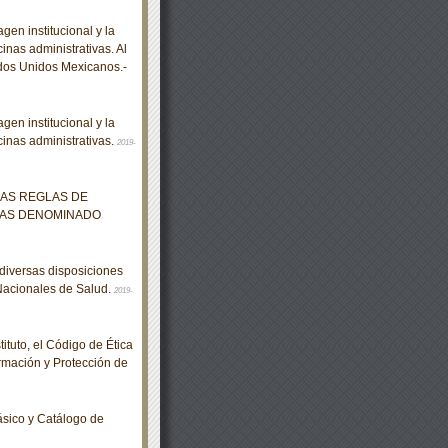
gen institucional y la
inas administrativas. Al
ados Unidos Mexicanos.-
gen institucional y la
cinas administrativas.
2019-
LAS REGLAS DE
DAS DENOMINADO
diversas disposiciones
 Nacionales de Salud.
2019-
tuto, el Código de Ética
ormación y Protección de
sico y Catálogo de