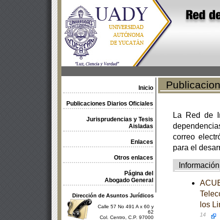
Publicacione
Inicio
Publicaciones Diarios Oficiales
La Red de In
Jurisprudencias y Tesis
dependencia
Aisladas
correo electr
Enlaces
para el desar
Otros enlaces
Información
Página del
Abogado General
ACUER
Telec
Dirección de Asuntos Jurídicos
los L
Calle 57 No 491 A x 60 y
62
14
Col. Centro, C.P. 97000