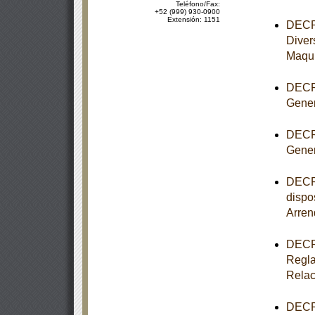
Teléfono/Fax:
+52 (999) 930-0900
Extensión: 1151
DECRE
Diver
Maqui
DECRE
Gener
DECRE
Gener
DECRE
dispo
Arren
DECRE
Regla
Relac
DECRE