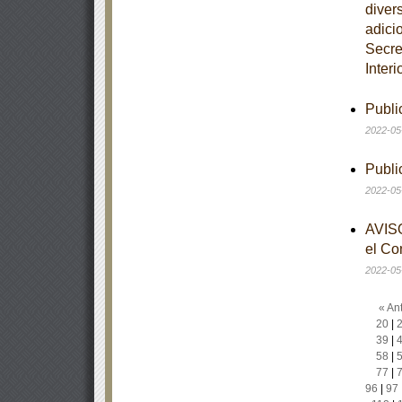
diver
adici
Secre
Interi
Publi
2022-05
Publi
2022-05
AVISO
el Co
2022-05
« Ant
20
|
39
|
58
|
77
|
96
|
97