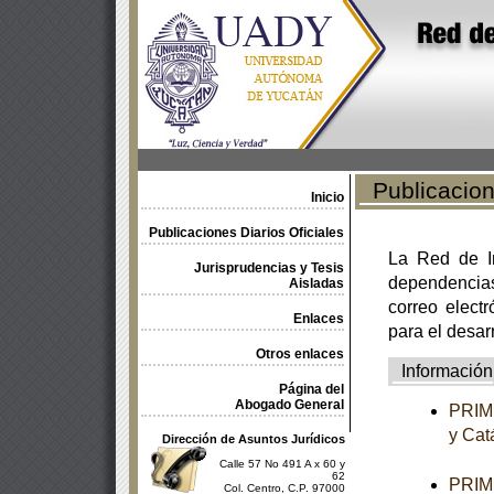
Publicacione
Inicio
Publicaciones Diarios Oficiales
La Red de In
Jurisprudencias y Tesis
dependencia
Aisladas
correo electr
Enlaces
para el desar
Otros enlaces
Información
Página del
Abogado General
PRIME
y Cat
Dirección de Asuntos Jurídicos
Calle 57 No 491 A x 60 y
62
PRIME
Col. Centro, C.P. 97000