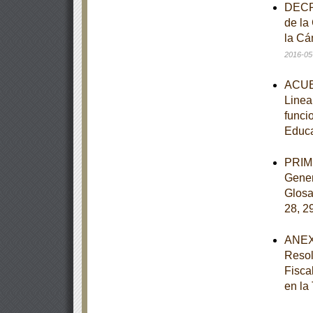
DECRE
de la
la Cá
2016-05
ACUER
Linea
funci
Educ
PRIME
Gener
Glosar
28, 2
ANEXO
Resol
Fisca
en la