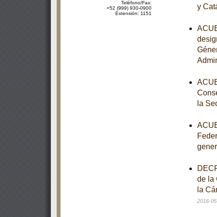
Teléfono/Fax:
y Cat
+52 (999) 930-0900
Extensión: 1151
ACUER
desig
Géner
Admin
ACUER
Conse
la Se
ACUER
Feder
gener
DECRE
de la
la Cá
2016-05