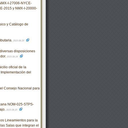
 NMX-I-27006-NYCE-
E-2015 y NMX-I-20000-
sico y Catálogo de
butaria.
2015-08-24
diversas disposiciones
idor.
2015-08-24
lio oficial de la
a Implementación del
el Consejo Nacional para
xicana NOM-025-STPS-
ajo.
2015-08-20
os Lineamientos para la
las Salas que integran el