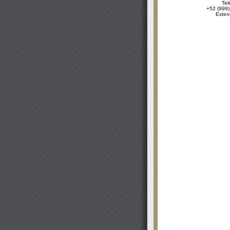
Tel
+52 (999)
Exten