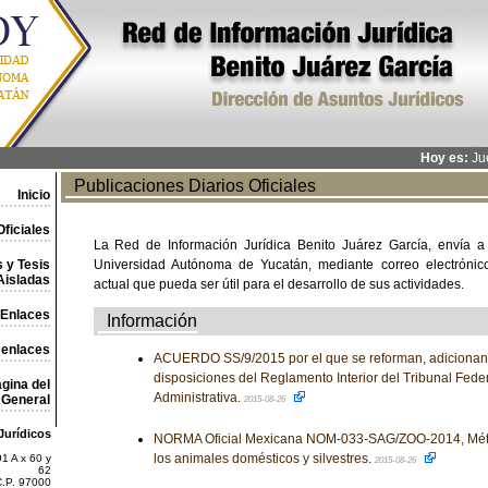
Hoy es:
Jue
Publicaciones Diarios Oficiales
Inicio
ficiales
La Red de Información Jurídica Benito Juárez García, envía a
 y Tesis
Universidad Autónoma de Yucatán, mediante correo electrónico,
Aisladas
actual que pueda ser útil para el desarrollo de sus actividades.
Enlaces
Información
 enlaces
ACUERDO SS/9/2015 por el que se reforman, adicionan
disposiciones del Reglamento Interior del Tribunal Federa
gina del
Administrativa.
General
2015-08-26
Jurídicos
NORMA Oficial Mexicana NOM-033-SAG/ZOO-2014, Méto
los animales domésticos y silvestres.
1 A x 60 y
2015-08-26
62
C.P. 97000