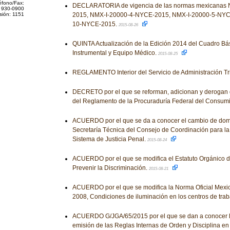
éfono/Fax:
DECLARATORIA de vigencia de las normas mexicanas
 930-0900
sión: 1151
2015, NMX-I-20000-4-NYCE-2015, NMX-I-20000-5-NYC
10-NYCE-2015.
2015-08-26
QUINTA Actualización de la Edición 2014 del Cuadro Bá
Instrumental y Equipo Médico.
2015-08-25
REGLAMENTO Interior del Servicio de Administración Tri
DECRETO por el que se reforman, adicionan y derogan 
del Reglamento de la Procuraduría Federal del Consum
ACUERDO por el que se da a conocer el cambio de domici
Secretaría Técnica del Consejo de Coordinación para l
Sistema de Justicia Penal.
2015-08-24
ACUERDO por el que se modifica el Estatuto Orgánico d
Prevenir la Discriminación.
2015-08-21
ACUERDO por el que se modifica la Norma Oficial Me
2008, Condiciones de iluminación en los centros de trab
ACUERDO G/JGA/65/2015 por el que se dan a conocer l
emisión de las Reglas Internas de Orden y Disciplina en 