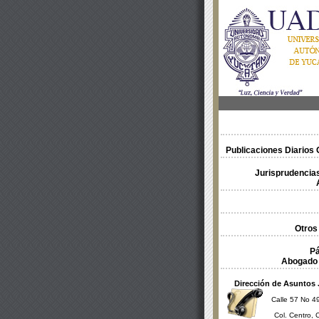
Publicaciones Diarios O
Jurisprudencias
Otros
Pá
Abogado 
Dirección de Asuntos 
Calle 57 No 49
Col. Centro, 