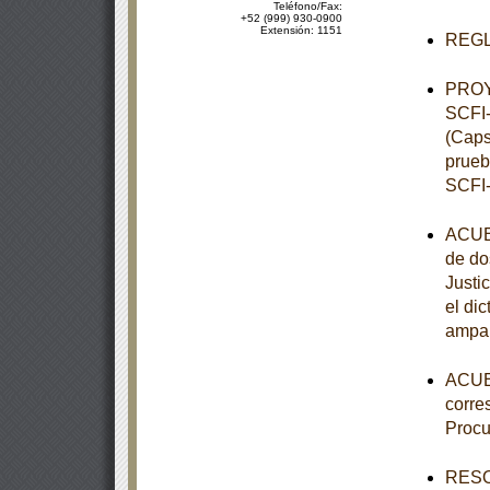
Teléfono/Fax:
+52 (999) 930-0900
Extensión: 1151
REGLA
PROY
SCFI-
(Caps
prueb
SCFI-
ACUER
de do
Justi
el di
ampar
ACUER
corre
Procu
RESOL