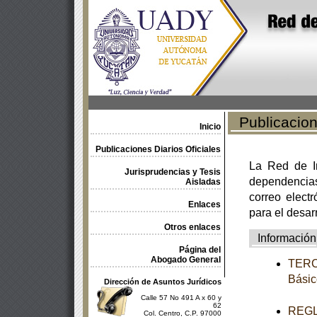
Publicacione
Inicio
Publicaciones Diarios Oficiales
La Red de In
Jurisprudencias y Tesis
dependencia
Aisladas
correo electr
Enlaces
para el desar
Otros enlaces
Información
Página del
Abogado General
TERCE
Básic
Dirección de Asuntos Jurídicos
Calle 57 No 491 A x 60 y
62
REGLA
Col. Centro, C.P. 97000