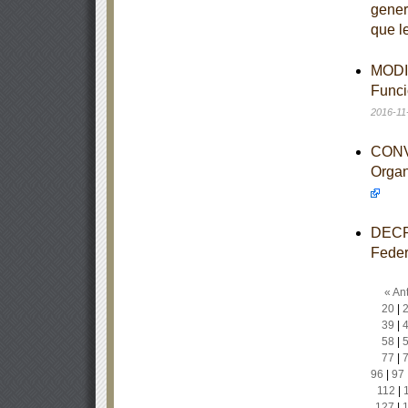
gener
que l
MODIF
Funci
2016-11
CONV
Organ
DECRE
Feder
« Ant
20
|
39
|
58
|
77
|
96
|
97
112
|
127
|