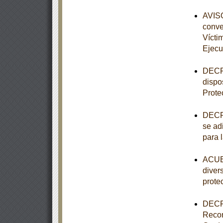
AVISO
conve
Vícti
Ejecu
DECRE
dispo
Prote
DECRE
se adi
para 
ACUER
diver
prote
DECRE
Recon