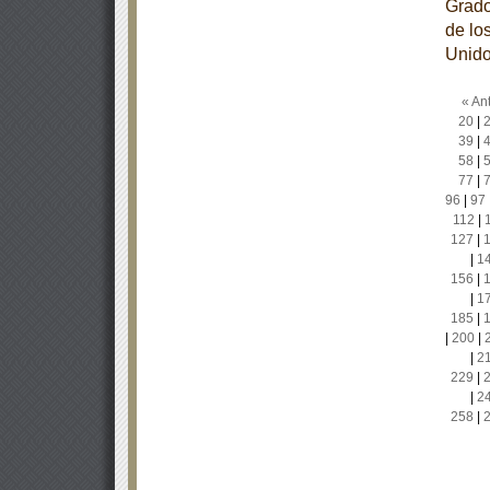
Grado
de lo
Unido
« Ant
20
|
39
|
58
|
77
|
96
|
97
112
|
127
|
|
1
156
|
|
1
185
|
|
200
|
|
2
229
|
|
2
258
|