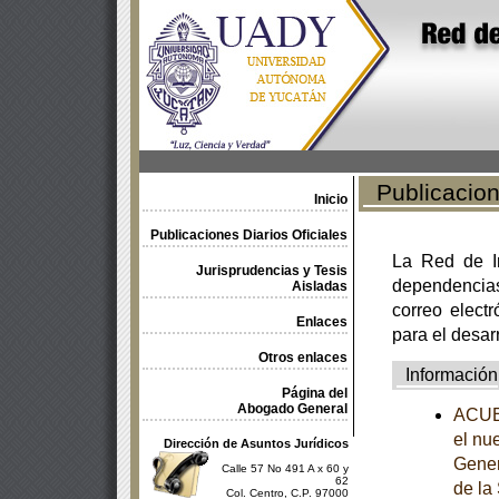
Publicacione
Inicio
Publicaciones Diarios Oficiales
La Red de In
Jurisprudencias y Tesis
dependencia
Aisladas
correo electr
Enlaces
para el desar
Otros enlaces
Información
Página del
Abogado General
ACUER
el nue
Dirección de Asuntos Jurídicos
Gener
Calle 57 No 491 A x 60 y
62
de la
Col. Centro, C.P. 97000