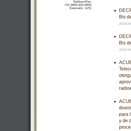
Teléfono/Fax:
+52 (999) 930-0900
Extensión: 1151
DECRE
Bis d
2018-04
DECRE
Bis d
2018-04
ACUER
Telec
otorg
aprov
radio
ACUER
diver
para 
y de 
proce