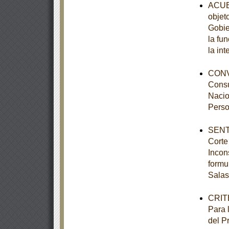
ACUER
objet
Gobie
la fu
la int
CONVO
Consu
Nacio
Perso
SENTE
Corte
Incon
formu
Salas
CRITE
Para 
del P