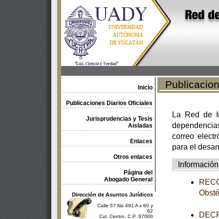
Publicacione
Inicio
Publicaciones Diarios Oficiales
La Red de In
Jurisprudencias y Tesis
dependencia
Aisladas
correo electr
Enlaces
para el desar
Otros enlaces
Información
Página del
Abogado General
RECOM
Obsté
Dirección de Asuntos Jurídicos
Calle 57 No 491 A x 60 y
62
DECR
Col. Centro, C.P. 97000