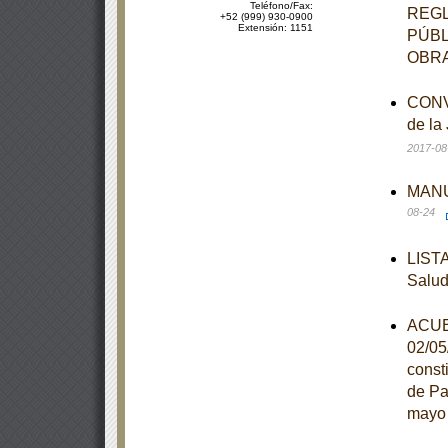
Teléfono/Fax:
REGL
+52 (999) 930-0900
Extensión: 1151
PÚBL
OBRA
CONVE
de la
2017-08
MANUA
08-24
LISTA
Salu
ACUER
02/05
const
de Pa
mayo