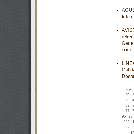
ACUER
Infor
AVISO
refier
Gener
corre
LINEA
Calid
Desar
« Ant
20
|
39
|
58
|
77
|
96
|
97
112
|
127
|
|
1