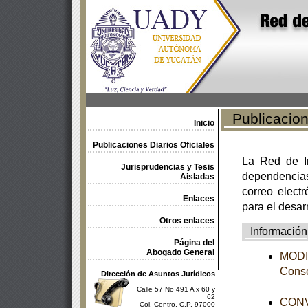
Publicacione
Inicio
Publicaciones Diarios Oficiales
La Red de In
Jurisprudencias y Tesis
dependencia
Aisladas
correo electr
Enlaces
para el desar
Otros enlaces
Información
Página del
Abogado General
MODIF
Conse
Dirección de Asuntos Jurídicos
Calle 57 No 491 A x 60 y
62
CONV
Col. Centro, C.P. 97000