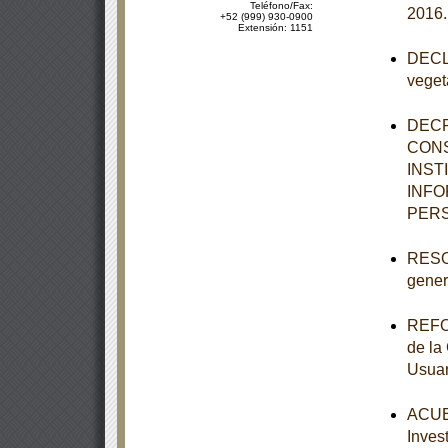
Teléfono/Fax:
2016
+52 (999) 930-0900
Extensión: 1151
DECLA
veget
DECR
CONS
INST
INFO
PER
RESOL
genera
REFOR
de la
Usuar
ACUER
Inves