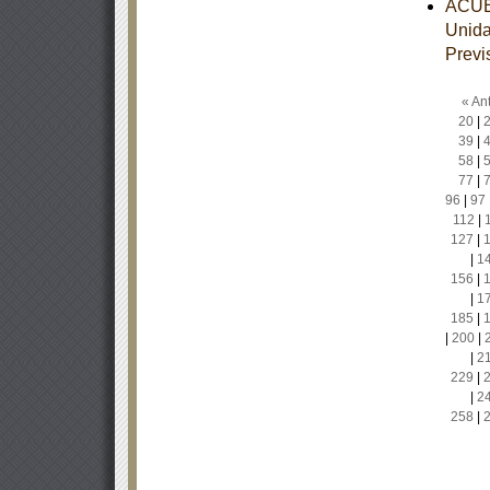
ACUER
Unida
Previ
« Ant
20
|
39
|
58
|
77
|
96
|
97
112
|
127
|
|
1
156
|
|
1
185
|
|
200
|
|
2
229
|
|
2
258
|