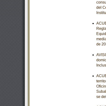
consu
del C
Instit
ACUER
Regla
Equid
media
de 20
AVISO
domici
Inclu
ACUER
terri
Ofici
Subal
se de