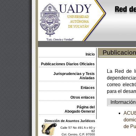
Publicacione
Inicio
Publicaciones Diarios Oficiales
La Red de In
Jurisprudencias y Tesis
dependencia
Aisladas
correo electr
Enlaces
para el desar
Otros enlaces
Información
Página del
Abogado General
ACUER
domic
Dirección de Asuntos Jurídicos
de Pu
Calle 57 No 491 A x 60 y
62
Col. Centro, C.P. 97000