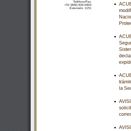
Teléfono/Fax:
ACUER
+52 (999) 930-0900
Extensión: 1151
modifi
Nacio
Prote
ACUER
Segun
Siste
decla
expid
ACUER
trámi
la Se
AVISO
solic
corre
AVISO