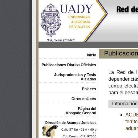
Publicacione
Inicio
Publicaciones Diarios Oficiales
La Red de In
Jurisprudencias y Tesis
dependencia
Aisladas
correo electr
Enlaces
para el desar
Otros enlaces
Información
Página del
Abogado General
ACUER
terri
Dirección de Asuntos Jurídicos
adua
Calle 57 No 491 A x 60 y
62
Col. Centro, C.P. 97000