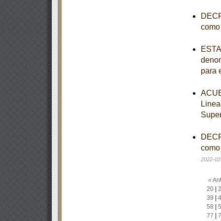
DECRE
como 
ESTAT
denom
para 
ACUER
Linea
Super
DECRE
como 
2022-02
« Ant
20
|
39
|
58
|
77
|