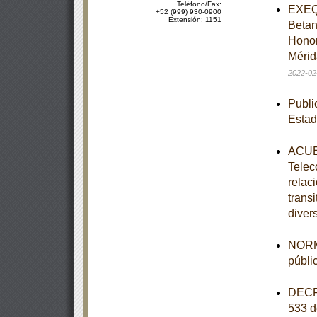
Teléfono/Fax:
EXEQU
+52 (999) 930-0900
Extensión: 1151
Betan
Honor
Mérid
2022-02
Publi
Estad
ACUER
Telec
relaci
trans
diver
NORM
públi
DECRE
533 d