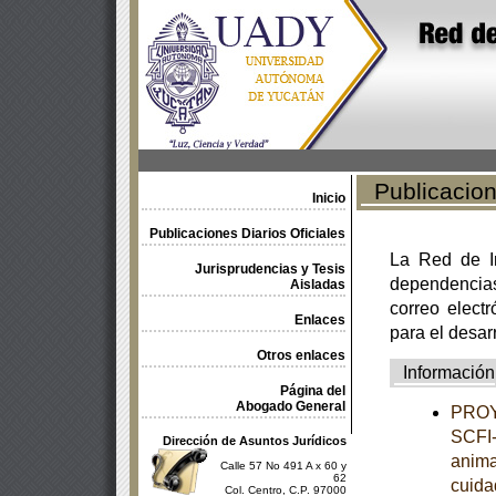
Publicacione
Inicio
Publicaciones Diarios Oficiales
La Red de In
Jurisprudencias y Tesis
dependencia
Aisladas
correo electr
Enlaces
para el desar
Otros enlaces
Información
Página del
Abogado General
PROY
SCFI-
Dirección de Asuntos Jurídicos
anima
Calle 57 No 491 A x 60 y
62
cuida
Col. Centro, C.P. 97000