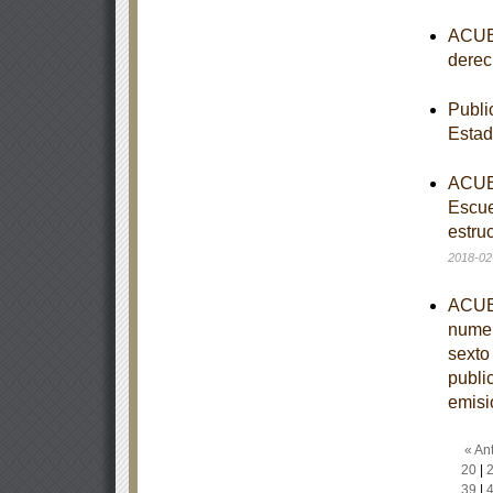
ACUER
derec
Publi
Esta
ACUER
Escue
estruc
2018-02
ACUER
numer
sexto
publi
emisi
« Ant
20
|
39
|