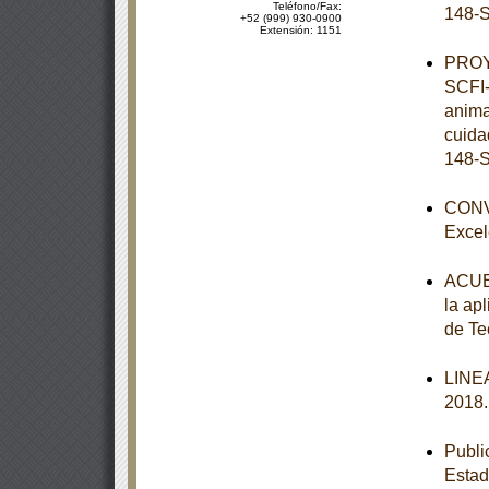
Teléfono/Fax:
148-S
+52 (999) 930-0900
Extensión: 1151
PROY
SCFI-
anima
cuida
148-S
CONVO
Excel
ACUER
la apl
de Te
LINEA
2018
Publi
Esta