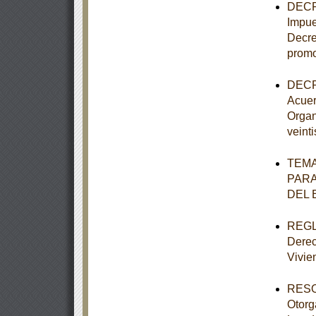
DECRE
Impue
Decre
promo
DECRE
Acuer
Organ
veint
TEMA
PARA
DEL 
REGLA
Derec
Vivie
RESOL
Otorg