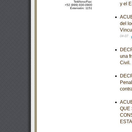
Teléfono/Fax:
y el 
+52 (999) 930-0900
Extensión: 1151
ACUER
del l
Vincu
04-07
DECRE
una fr
Civil.
DECRE
Penal
contr
ACUE
QUE 
CONS
ESTA