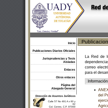
Publicacione
Inicio
Publicaciones Diarios Oficiales
La Red de In
Jurisprudencias y Tesis
dependencia
Aisladas
correo electr
Enlaces
para el desar
Otros enlaces
Información
Página del
Abogado General
ANEXO
del P
Dirección de Asuntos Jurídicos
ejerc
Calle 57 No 491 A x 60 y
62
Agric
Col. Centro, C.P. 97000