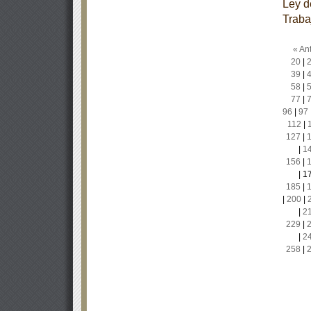
Ley d
Traba
« Ant
20
|
39
|
58
|
77
|
96
|
97
112
|
127
|
|
1
156
|
|
1
185
|
|
200
|
|
2
229
|
|
2
258
|