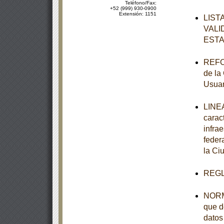
Teléfono/Fax:
+52 (999) 930-0900
Extensión: 1151
LIST
VALI
ESTA
REFOR
de la
Usuar
LINEA
carac
infra
feder
la Ci
REGL
NORMA
que d
datos