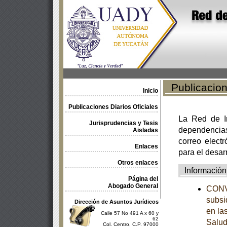
Publicacione
Inicio
Publicaciones Diarios Oficiales
La Red de In
Jurisprudencias y Tesis
dependencia
Aisladas
correo electr
Enlaces
para el desar
Otros enlaces
Información
Página del
Abogado General
CONVE
subsi
Dirección de Asuntos Jurídicos
en la
Calle 57 No 491 A x 60 y
62
Salud
Col. Centro, C.P. 97000