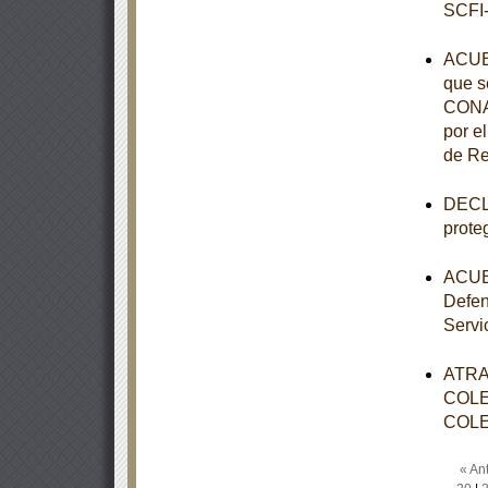
SCFI-
ACUE
que s
CONAL
por e
de Re
DECLA
prote
ACUER
Defen
Servi
ATRA
COLE
COLE
« Ant